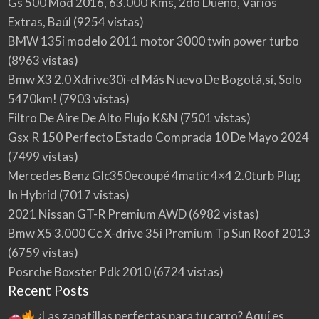
Gs 500 Mod 2016, 63.000 Kms, 2do Dueño, Varios
Extras, Baúl
(9254 vistas)
BMW 135i modelo 2011 motor 3000 twin power turbo
(8963 vistas)
Bmw X3 2.0 Xdrive30i-el Más Nuevo De Bogotá,sí, Solo
5470km!
(7903 vistas)
Filtro De Aire De Alto Flujo K&N
(7501 vistas)
Gsx R 150 Perfecto Estado Comprada 10 De Mayo 2024
(7499 vistas)
Mercedes Benz Glc350ecoupé 4matic 4×4 2.0turb Plug
In Hybrid
(7017 vistas)
2021 Nissan GT-R Premium AWD
(6982 vistas)
Bmw X5 3.000 Cc X-drive 35i Premium Tp Sun Roof 2013
(6759 vistas)
Posrche Boxster Pdk 2010
(6724 vistas)
Recent Posts
¿Las zapatillas perfectas para tu carro? Aquí es