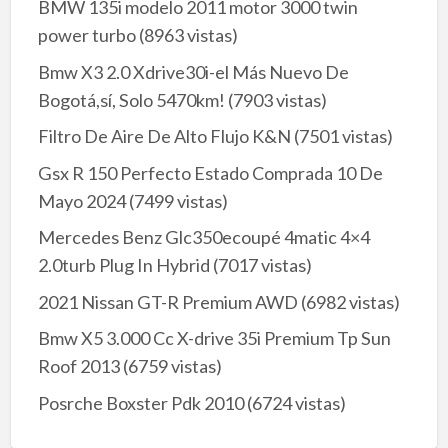
BMW 135i modelo 2011 motor 3000 twin
power turbo
(8963 vistas)
Bmw X3 2.0 Xdrive30i-el Más Nuevo De
Bogotá,sí, Solo 5470km!
(7903 vistas)
Filtro De Aire De Alto Flujo K&N
(7501 vistas)
Gsx R 150 Perfecto Estado Comprada 10 De
Mayo 2024
(7499 vistas)
Mercedes Benz Glc350ecoupé 4matic 4×4
2.0turb Plug In Hybrid
(7017 vistas)
2021 Nissan GT-R Premium AWD
(6982 vistas)
Bmw X5 3.000 Cc X-drive 35i Premium Tp Sun
Roof 2013
(6759 vistas)
Posrche Boxster Pdk 2010
(6724 vistas)