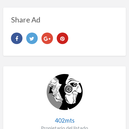
Share Ad
402mts
Propietario del listado