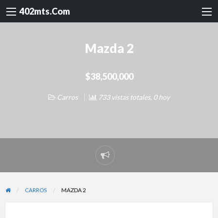
402mts.Com
Mazda 2
$38,500,000
Carros
733 vistas totales, 0 hoy
Reportar
problema
CARROS
MAZDA 2