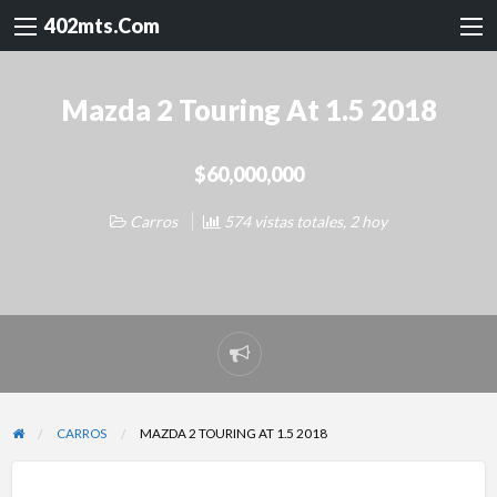
402mts.Com
Mazda 2 Touring At 1.5 2018
$60,000,000
Carros
574 vistas totales, 2 hoy
Reportar
problema
CARROS
MAZDA 2 TOURING AT 1.5 2018