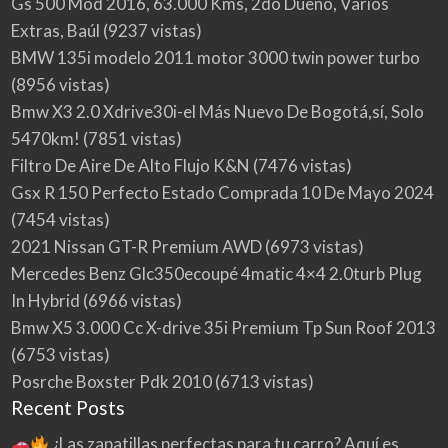
Gs 500 Mod 2016, 63.000 Kms, 2do Dueño, Varios
Extras, Baúl
(9237 vistas)
BMW 135i modelo 2011 motor 3000 twin power turbo
(8956 vistas)
Bmw X3 2.0 Xdrive30i-el Más Nuevo De Bogotá,sí, Solo
5470km!
(7851 vistas)
Filtro De Aire De Alto Flujo K&N
(7476 vistas)
Gsx R 150 Perfecto Estado Comprada 10 De Mayo 2024
(7454 vistas)
2021 Nissan GT-R Premium AWD
(6973 vistas)
Mercedes Benz Glc350ecoupé 4matic 4×4 2.0turb Plug
In Hybrid
(6966 vistas)
Bmw X5 3.000 Cc X-drive 35i Premium Tp Sun Roof 2013
(6753 vistas)
Posrche Boxster Pdk 2010
(6713 vistas)
Recent Posts
¿Las zapatillas perfectas para tu carro? Aquí es