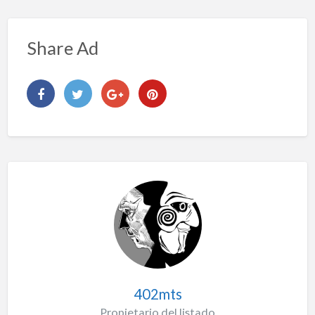
Share Ad
402mts
Propietario del listado