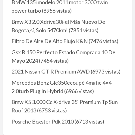
BMW 135i modelo 2011 motor 3000 twin
power turbo
(8956 vistas)
Bmw X3 2.0 Xdrive30i-el Más Nuevo De
Bogotá,sí, Solo 5470km!
(7851 vistas)
Filtro De Aire De Alto Flujo K&N
(7476 vistas)
Gsx R 150 Perfecto Estado Comprada 10 De
Mayo 2024
(7454 vistas)
2021 Nissan GT-R Premium AWD
(6973 vistas)
Mercedes Benz Glc350ecoupé 4matic 4×4
2.0turb Plug In Hybrid
(6966 vistas)
Bmw X5 3.000 Cc X-drive 35i Premium Tp Sun
Roof 2013
(6753 vistas)
Posrche Boxster Pdk 2010
(6713 vistas)