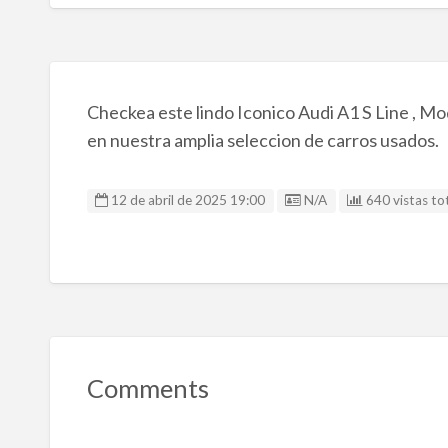
Checkea este lindo Iconico Audi A1 S Line , M
en nuestra amplia seleccion de carros usados.
Listing ID
12 de abril de 2025 19:00
N/A
640 vistas tot
Comments