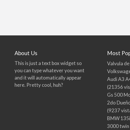
About Us
Most Pop
This is just a text box widget so
Valvula de
you can type whatever you want
Volkswage
and it will automatically appear
Audi A3 A
here. Pretty cool, huh?
(21356 vis
Gs 500 Mo
2do Dueño,
(9237 vist
BMW 135i
3000 twin