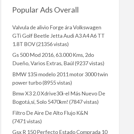
Popular Ads Overall
Valvula de alivio Forge ára Volkswagen
GTi Golf Beetle Jetta Audi A3 A4 A6 TT
1.8T BOV
(21356 vistas)
Gs 500 Mod 2016, 63.000 Kms, 2do
Dueño, Varios Extras, Baúl
(9237 vistas)
BMW 135i modelo 2011 motor 3000 twin
power turbo
(8955 vistas)
Bmw X3 2.0 Xdrive30i-el Más Nuevo De
Bogotá,sí, Solo 5470km!
(7847 vistas)
Filtro De Aire De Alto Flujo K&N
(7471 vistas)
Gsx R 150 Perfecto Estado Comprada 10