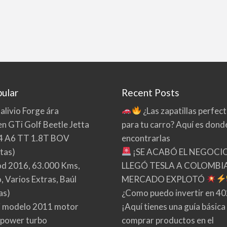
ular
Recent Posts
 alivio Forge ára
¿Las zapatillas perfec
n GTi Golf Beetle Jetta
para tu carro? Aquí es dond
4 A6 TT 1.8T BOV
encontrarlas
tas)
¡SE ACABÓ EL NEGOCI
d 2016, 63.000 Kms,
LLEGÓ TESLA A COLOMBIA
 Varios Extras, Baúl
MERCADO EXPLOTÓ
as)
¿Como puedo invertir en 4
 modelo 2011 motor
¡Aquí tienes una guía básica
 power turbo
comprar productos en el