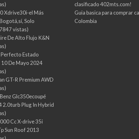
as)
clasificado 402mts.com!
0 Xdrive30i-el Más
Guia basica para comprar ca
Bogotá,sí, Solo
Colombia
7847 vistas)
Aire De Alto Flujo K&N
as)
 Perfecto Estado
 10 De Mayo 2024
as)
san GT-R Premium AWD
as)
Benz Glc350ecoupé
 2.0turb Plug In Hybrid
as)
000 Cc X-drive 35i
p Sun Roof 2013
as)