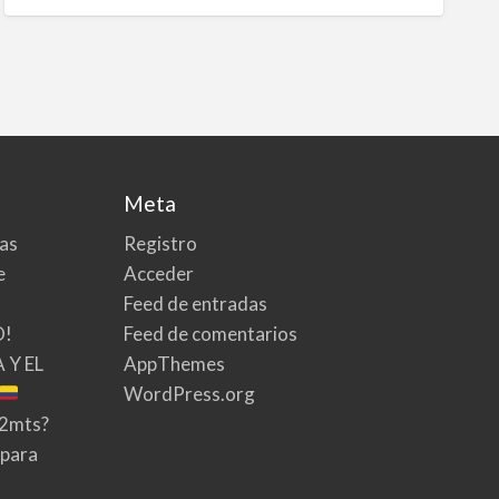
Meta
tas
Registro
e
Acceder
Feed de entradas
O!
Feed de comentarios
 Y EL
AppThemes
WordPress.org
02mts?
 para