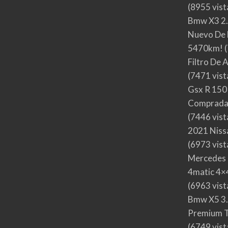
(8955 vist
Bmw X3 2.
Nuevo De 
5470km!
(
Filtro De 
(7471 vist
Gsx R 150
Comprada
(7446 vist
2021 Nis
(6973 vist
Mercedes 
4matic 4×4
(6963 vist
Bmw X5 3.
Premium T
(6749 vist