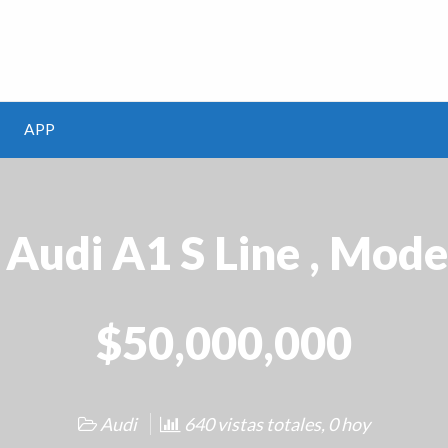
m
APP
 Audi A1 S Line , Mod
$50,000,000
Audi
640 vistas totales, 0 hoy