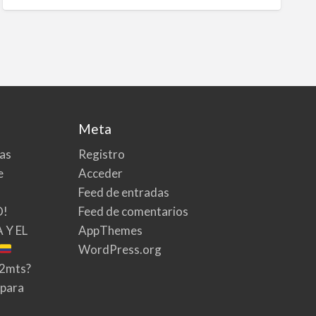
Meta
tas
Registro
e
Acceder
Feed de entradas
O!
Feed de comentarios
 Y EL
AppThemes
WordPress.org
02mts?
 para