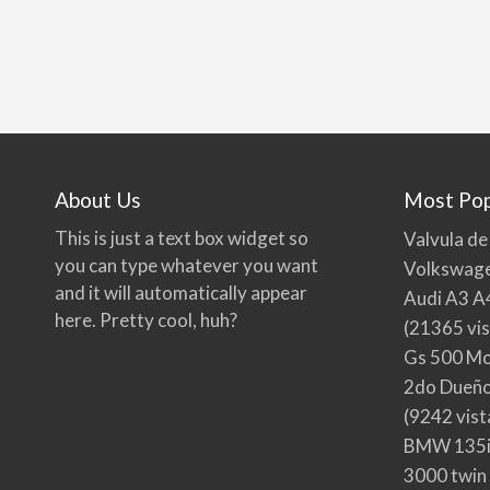
About Us
Most Pop
This is just a text box widget so
Valvula de
you can type whatever you want
Volkswage
and it will automatically appear
Audi A3 A
here. Pretty cool, huh?
(21365 vis
Gs 500 Mo
2do Dueño,
(9242 vist
BMW 135i
3000 twin