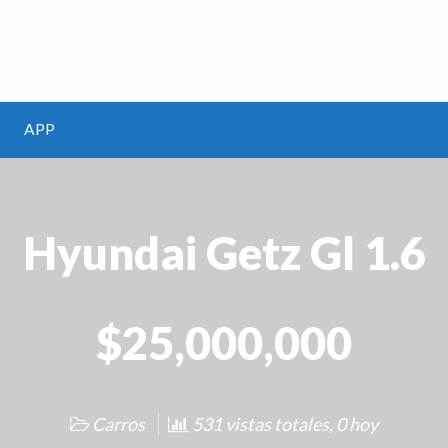
m
APP
Hyundai Getz Gl 1.6
$25,000,000
Carros
531 vistas totales, 0 hoy