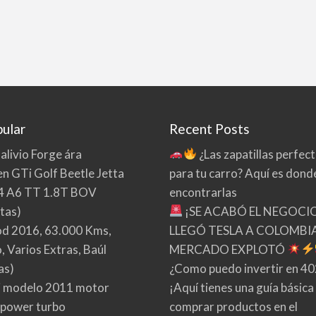
ular
Recent Posts
 alivio Forge ára
¿Las zapatillas perfec
n GTi Golf Beetle Jetta
para tu carro? Aquí es dond
4 A6 TT 1.8T BOV
encontrarlas
tas)
¡SE ACABÓ EL NEGOCI
d 2016, 63.000 Kms,
LLEGÓ TESLA A COLOMBIA
 Varios Extras, Baúl
MERCADO EXPLOTÓ
as)
¿Como puedo invertir en 4
 modelo 2011 motor
¡Aquí tienes una guía básica
 power turbo
comprar productos en el