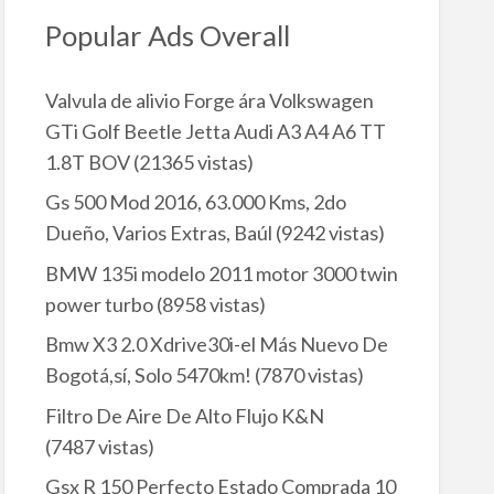
Popular Ads Overall
Valvula de alivio Forge ára Volkswagen
GTi Golf Beetle Jetta Audi A3 A4 A6 TT
1.8T BOV
(21365 vistas)
Gs 500 Mod 2016, 63.000 Kms, 2do
Dueño, Varios Extras, Baúl
(9242 vistas)
BMW 135i modelo 2011 motor 3000 twin
power turbo
(8958 vistas)
Bmw X3 2.0 Xdrive30i-el Más Nuevo De
Bogotá,sí, Solo 5470km!
(7870 vistas)
Filtro De Aire De Alto Flujo K&N
(7487 vistas)
Gsx R 150 Perfecto Estado Comprada 10