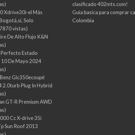
as)
clasificado 402mts.com!
0 Xdrive30i-el Más
Guia basica para comprar ca
Bogotá,sí, Solo
Colombia
7870 vistas)
Aire De Alto Flujo K&N
as)
 Perfecto Estado
 10 De Mayo 2024
as)
Benz Glc350ecoupé
 2.0turb Plug In Hybrid
as)
san GT-R Premium AWD
as)
000 Cc X-drive 35i
p Sun Roof 2013
as)