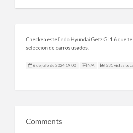
Checkea este lindo Hyundai Getz Gl 1.6 que te
seleccion de carros usados.
Listing ID
6 de julio de 2024 19:00
N/A
531 vistas tota
Comments