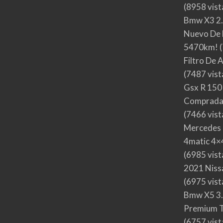
(8958 vist
Bmw X3 2.
Nuevo De 
5470km!
(
Filtro De 
(7487 vist
Gsx R 150
Comprada
(7466 vist
Mercedes 
4matic 4×4
(6985 vist
2021 Nis
(6975 vist
Bmw X5 3.
Premium T
(6757 vist