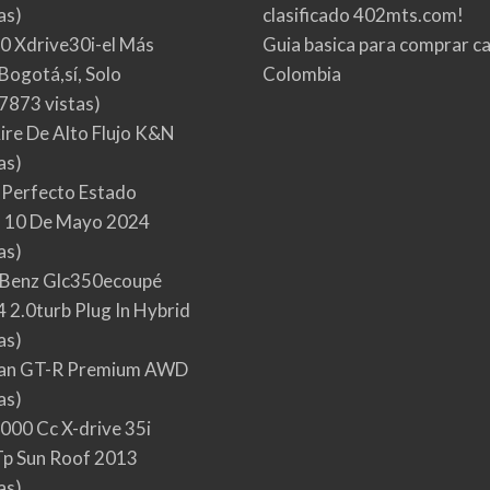
as)
clasificado 402mts.com!
0 Xdrive30i-el Más
Guia basica para comprar ca
Bogotá,sí, Solo
Colombia
7873 vistas)
Aire De Alto Flujo K&N
as)
 Perfecto Estado
 10 De Mayo 2024
as)
Benz Glc350ecoupé
 2.0turb Plug In Hybrid
as)
san GT-R Premium AWD
as)
000 Cc X-drive 35i
p Sun Roof 2013
as)