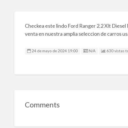
Checkea este lindo Ford Ranger 2.2 Xlt Diesel
venta en nuestra amplia seleccion de carros us
Listing ID
24 de mayo de 2024 19:00
N/A
630 vistas t
Comments