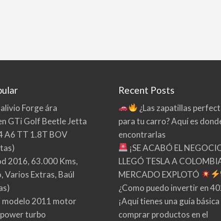
ular
Recent Posts
 alivio Forge ára
¿Las zapatillas perfec
n GTi Golf Beetle Jetta
para tu carro? Aquí es dond
4 A6 TT 1.8T BOV
encontrarlas
tas)
¡SE ACABÓ EL NEGOCI
d 2016, 63.000 Kms,
LLEGÓ TESLA A COLOMBIA
 Varios Extras, Baúl
MERCADO EXPLOTÓ
as)
¿Como puedo invertir en 4
 modelo 2011 motor
¡Aquí tienes una guía básica
 power turbo
comprar productos en el