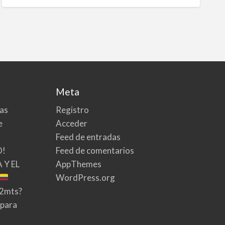
Meta
tas
Registro
e
Acceder
Feed de entradas
O!
Feed de comentarios
 Y EL
AppThemes
WordPress.org
02mts?
 para