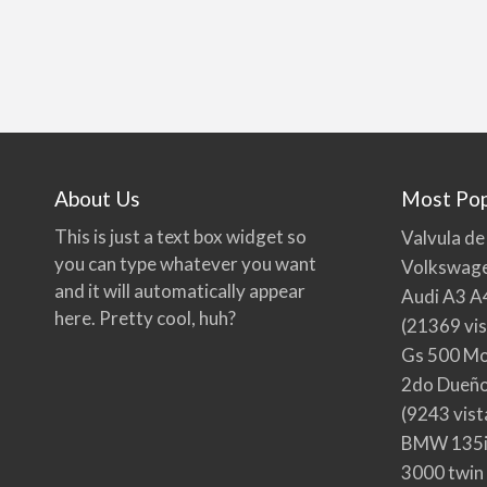
About Us
Most Pop
This is just a text box widget so
Valvula de
you can type whatever you want
Volkswage
and it will automatically appear
Audi A3 A
here. Pretty cool, huh?
(21369 vis
Gs 500 Mo
2do Dueño,
(9243 vist
BMW 135i
3000 twin