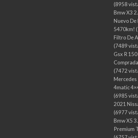
(8958 vist
Bmw X3 2.
Nuevo De 
5470km!
(
Filtro De 
(7489 vist
Gsx R 150
Comprada
(7472 vist
Mercedes 
4matic 4×4
(6985 vist
2021 Nis
(6977 vist
Bmw X5 3.
Premium T
(6757 vist