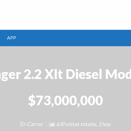
m
APP
ger 2.2 Xlt Diesel Mo
$73,000,000
Carros
630 vistas totales, 1 hoy