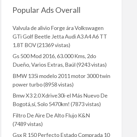
Popular Ads Overall
Valvula de alivio Forge ára Volkswagen
GTi Golf Beetle Jetta Audi A3 A4 A6 TT
1.8T BOV
(21369 vistas)
Gs 500 Mod 2016, 63.000 Kms, 2do
Dueño, Varios Extras, Baúl
(9243 vistas)
BMW 135i modelo 2011 motor 3000 twin
power turbo
(8958 vistas)
Bmw X3 2.0 Xdrive30i-el Más Nuevo De
Bogotá,sí, Solo 5470km!
(7873 vistas)
Filtro De Aire De Alto Flujo K&N
(7489 vistas)
Gsx R 150 Perfecto Estado Comprada 10