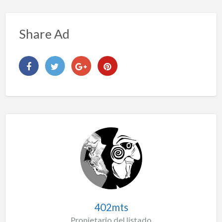
Share Ad
402mts
Propietario del listado