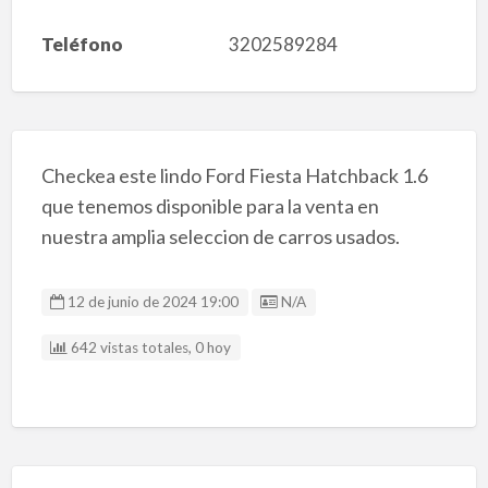
Teléfono
3202589284
Checkea este lindo Ford Fiesta Hatchback 1.6
que tenemos disponible para la venta en
nuestra amplia seleccion de carros usados.
Listing ID
12 de junio de 2024 19:00
N/A
642 vistas totales, 0 hoy