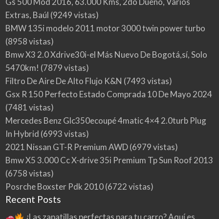
Gs 500 Mod 2016, 63.000 Kms, 2do Dueño, Varios
Extras, Baúl
(9249 vistas)
BMW 135i modelo 2011 motor 3000 twin power turbo
(8958 vistas)
Bmw X3 2.0 Xdrive30i-el Más Nuevo De Bogotá,sí, Solo
5470km!
(7879 vistas)
Filtro De Aire De Alto Flujo K&N
(7493 vistas)
Gsx R 150 Perfecto Estado Comprada 10 De Mayo 2024
(7481 vistas)
Mercedes Benz Glc350ecoupé 4matic 4×4 2.0turb Plug
In Hybrid
(6993 vistas)
2021 Nissan GT-R Premium AWD
(6979 vistas)
Bmw X5 3.000 Cc X-drive 35i Premium Tp Sun Roof 2013
(6758 vistas)
Posrche Boxster Pdk 2010
(6722 vistas)
Recent Posts
¿Las zapatillas perfectas para tu carro? Aquí es