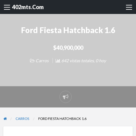
402mts.Com
Ford Fiesta Hatchback 1.6
$40,900,000
Carros
642 vistas totales, 0 hoy
Reportar
problema
CARROS
FORD FIESTA HATCHBACK 1.6