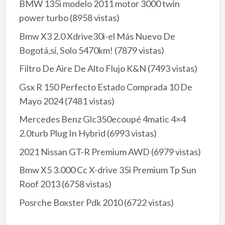
BMW 135i modelo 2011 motor 3000 twin
power turbo
(8958 vistas)
Bmw X3 2.0 Xdrive30i-el Más Nuevo De
Bogotá,sí, Solo 5470km!
(7879 vistas)
Filtro De Aire De Alto Flujo K&N
(7493 vistas)
Gsx R 150 Perfecto Estado Comprada 10 De
Mayo 2024
(7481 vistas)
Mercedes Benz Glc350ecoupé 4matic 4×4
2.0turb Plug In Hybrid
(6993 vistas)
2021 Nissan GT-R Premium AWD
(6979 vistas)
Bmw X5 3.000 Cc X-drive 35i Premium Tp Sun
Roof 2013
(6758 vistas)
Posrche Boxster Pdk 2010
(6722 vistas)