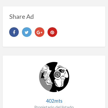
Share Ad
402mts
Propietario del listado