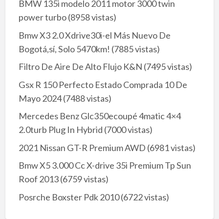
BMW 135i modelo 2011 motor 3000 twin
power turbo
(8958 vistas)
Bmw X3 2.0 Xdrive30i-el Más Nuevo De
Bogotá,sí, Solo 5470km!
(7885 vistas)
Filtro De Aire De Alto Flujo K&N
(7495 vistas)
Gsx R 150 Perfecto Estado Comprada 10 De
Mayo 2024
(7488 vistas)
Mercedes Benz Glc350ecoupé 4matic 4×4
2.0turb Plug In Hybrid
(7000 vistas)
2021 Nissan GT-R Premium AWD
(6981 vistas)
Bmw X5 3.000 Cc X-drive 35i Premium Tp Sun
Roof 2013
(6759 vistas)
Posrche Boxster Pdk 2010
(6722 vistas)