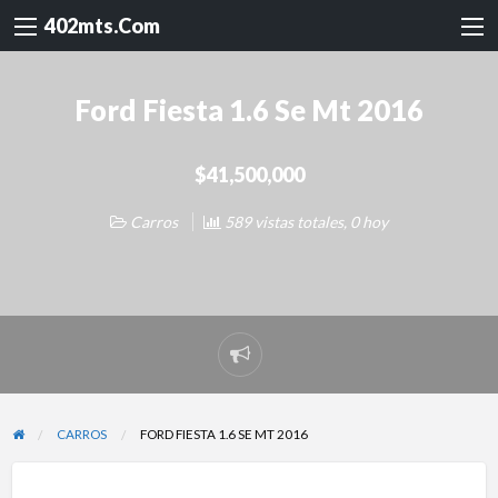
402mts.Com
Ford Fiesta 1.6 Se Mt 2016
$41,500,000
Carros
589 vistas totales, 0 hoy
Reportar
problema
CARROS
FORD FIESTA 1.6 SE MT 2016