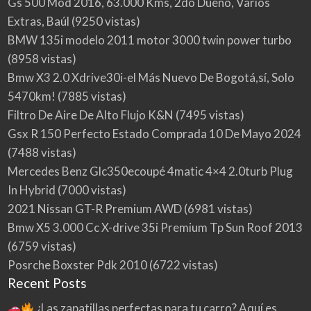
Gs 500 Mod 2016, 63.000 Kms, 2do Dueño, Varios
Extras, Baúl
(9250 vistas)
BMW 135i modelo 2011 motor 3000 twin power turbo
(8958 vistas)
Bmw X3 2.0 Xdrive30i-el Más Nuevo De Bogotá,sí, Solo
5470km!
(7885 vistas)
Filtro De Aire De Alto Flujo K&N
(7495 vistas)
Gsx R 150 Perfecto Estado Comprada 10 De Mayo 2024
(7488 vistas)
Mercedes Benz Glc350ecoupé 4matic 4×4 2.0turb Plug
In Hybrid
(7000 vistas)
2021 Nissan GT-R Premium AWD
(6981 vistas)
Bmw X5 3.000 Cc X-drive 35i Premium Tp Sun Roof 2013
(6759 vistas)
Posrche Boxster Pdk 2010
(6722 vistas)
Recent Posts
¿Las zapatillas perfectas para tu carro? Aquí es