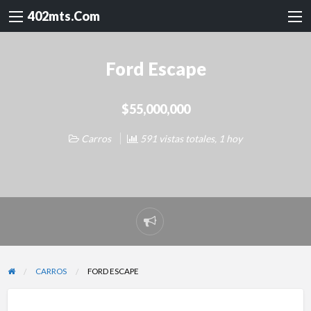
402mts.Com
Ford Escape
$55,000,000
Carros
591 vistas totales, 1 hoy
Reportar
problema
CARROS
FORD ESCAPE