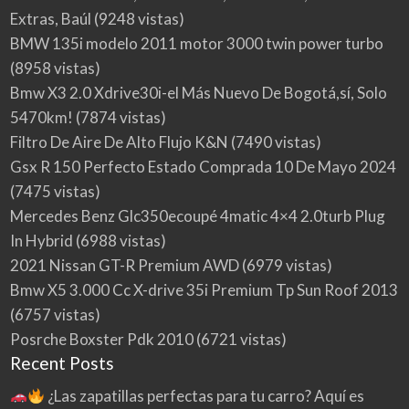
Extras, Baúl
(9248 vistas)
BMW 135i modelo 2011 motor 3000 twin power turbo
(8958 vistas)
Bmw X3 2.0 Xdrive30i-el Más Nuevo De Bogotá,sí, Solo
5470km!
(7874 vistas)
Filtro De Aire De Alto Flujo K&N
(7490 vistas)
Gsx R 150 Perfecto Estado Comprada 10 De Mayo 2024
(7475 vistas)
Mercedes Benz Glc350ecoupé 4matic 4×4 2.0turb Plug
In Hybrid
(6988 vistas)
2021 Nissan GT-R Premium AWD
(6979 vistas)
Bmw X5 3.000 Cc X-drive 35i Premium Tp Sun Roof 2013
(6757 vistas)
Posrche Boxster Pdk 2010
(6721 vistas)
Recent Posts
¿Las zapatillas perfectas para tu carro? Aquí es