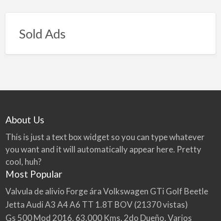
Sold Ads
About Us
This is just a text box widget so you can type whatever
you want and it will automatically appear here. Pretty
cool, huh?
Most Popular
Valvula de alivio Forge ára Volkswagen GTi Golf Beetle
Jetta Audi A3 A4 A6 TT 1.8T BOV
(21370 vistas)
Gs 500 Mod 2016, 63.000 Kms, 2do Dueño, Varios