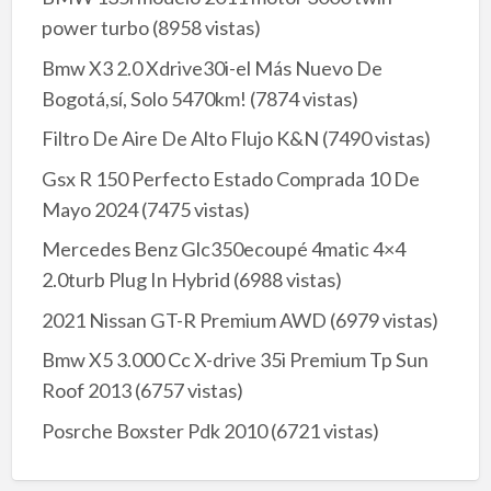
power turbo
(8958 vistas)
Bmw X3 2.0 Xdrive30i-el Más Nuevo De
Bogotá,sí, Solo 5470km!
(7874 vistas)
Filtro De Aire De Alto Flujo K&N
(7490 vistas)
Gsx R 150 Perfecto Estado Comprada 10 De
Mayo 2024
(7475 vistas)
Mercedes Benz Glc350ecoupé 4matic 4×4
2.0turb Plug In Hybrid
(6988 vistas)
2021 Nissan GT-R Premium AWD
(6979 vistas)
Bmw X5 3.000 Cc X-drive 35i Premium Tp Sun
Roof 2013
(6757 vistas)
Posrche Boxster Pdk 2010
(6721 vistas)