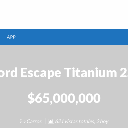
m
APP
ord Escape Titanium 2
$65,000,000
Carros
621 vistas totales, 2 hoy