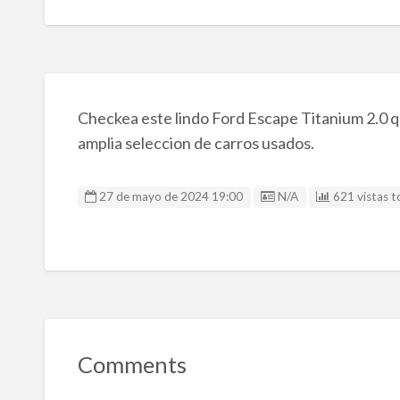
Checkea este lindo Ford Escape Titanium 2.0 q
amplia seleccion de carros usados.
Listing ID
27 de mayo de 2024 19:00
N/A
621 vistas t
Comments