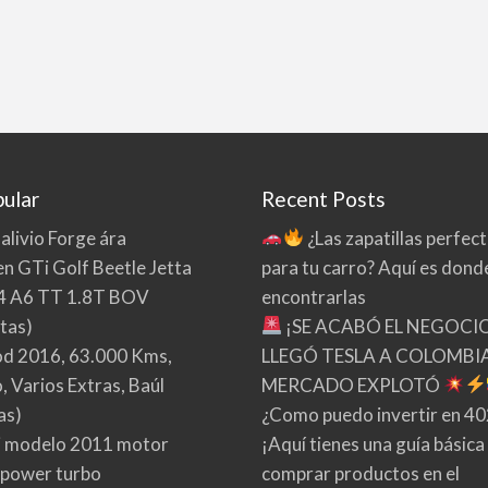
ular
Recent Posts
 alivio Forge ára
¿Las zapatillas perfec
n GTi Golf Beetle Jetta
para tu carro? Aquí es dond
4 A6 TT 1.8T BOV
encontrarlas
tas)
¡SE ACABÓ EL NEGOCI
d 2016, 63.000 Kms,
LLEGÓ TESLA A COLOMBIA
 Varios Extras, Baúl
MERCADO EXPLOTÓ
as)
¿Como puedo invertir en 4
 modelo 2011 motor
¡Aquí tienes una guía básica
 power turbo
comprar productos en el