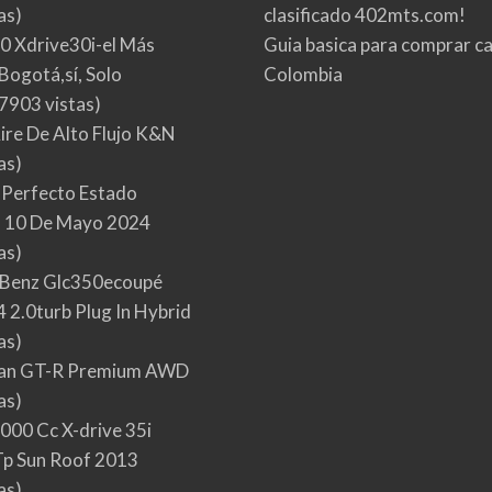
as)
clasificado 402mts.com!
0 Xdrive30i-el Más
Guia basica para comprar ca
Bogotá,sí, Solo
Colombia
7903 vistas)
Aire De Alto Flujo K&N
as)
 Perfecto Estado
 10 De Mayo 2024
as)
Benz Glc350ecoupé
 2.0turb Plug In Hybrid
as)
san GT-R Premium AWD
as)
000 Cc X-drive 35i
p Sun Roof 2013
as)