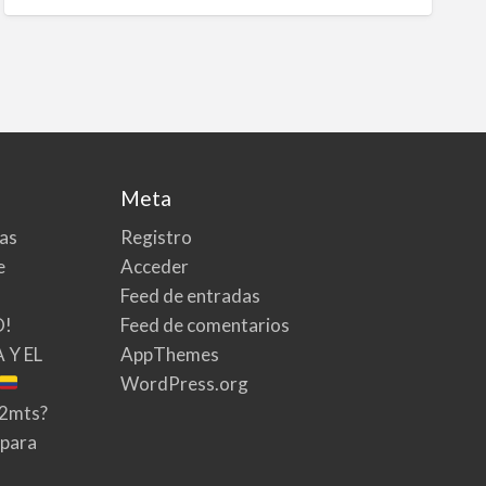
Meta
tas
Registro
e
Acceder
Feed de entradas
O!
Feed de comentarios
 Y EL
AppThemes
WordPress.org
02mts?
 para