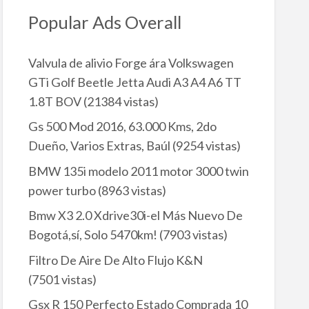
Popular Ads Overall
Valvula de alivio Forge ára Volkswagen
GTi Golf Beetle Jetta Audi A3 A4 A6 TT
1.8T BOV
(21384 vistas)
Gs 500 Mod 2016, 63.000 Kms, 2do
Dueño, Varios Extras, Baúl
(9254 vistas)
BMW 135i modelo 2011 motor 3000 twin
power turbo
(8963 vistas)
Bmw X3 2.0 Xdrive30i-el Más Nuevo De
Bogotá,sí, Solo 5470km!
(7903 vistas)
Filtro De Aire De Alto Flujo K&N
(7501 vistas)
Gsx R 150 Perfecto Estado Comprada 10