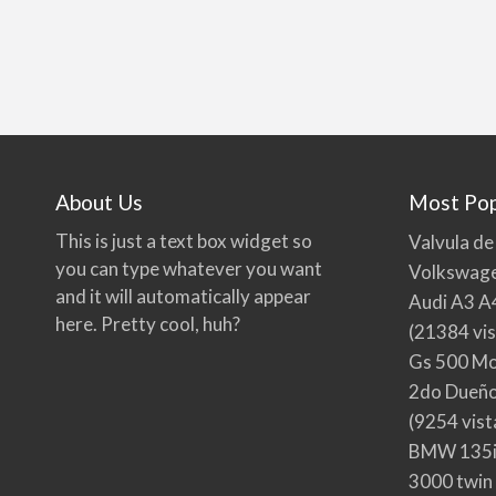
About Us
Most Pop
This is just a text box widget so
Valvula de
you can type whatever you want
Volkswage
and it will automatically appear
Audi A3 A
here. Pretty cool, huh?
(21384 vis
Gs 500 Mo
2do Dueño,
(9254 vist
BMW 135i
3000 twin