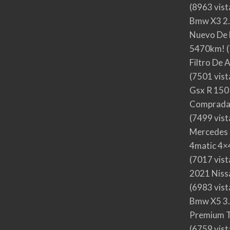
(8963 vist
Bmw X3 2.
Nuevo De 
5470km!
(
Filtro De 
(7501 vist
Gsx R 150
Comprada
(7499 vist
Mercedes 
4matic 4×4
(7017 vist
2021 Nis
(6983 vist
Bmw X5 3.
Premium T
(6759 vist