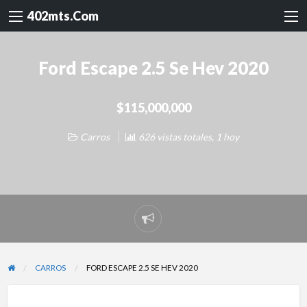
402mts.Com
Ford Escape 2.5 Se Hev 2020
$115,000,000
Carros
626 vistas totales, 1 hoy
Reportar
problema
CARROS
FORD ESCAPE 2.5 SE HEV 2020