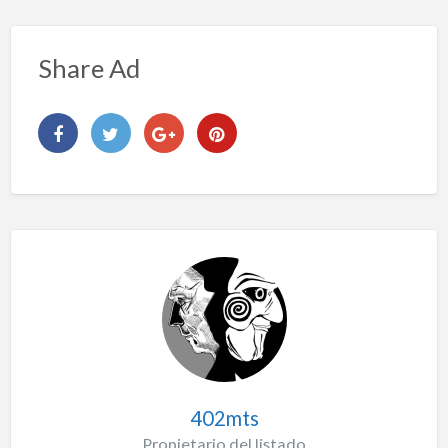
Share Ad
402mts
Propietario del listado