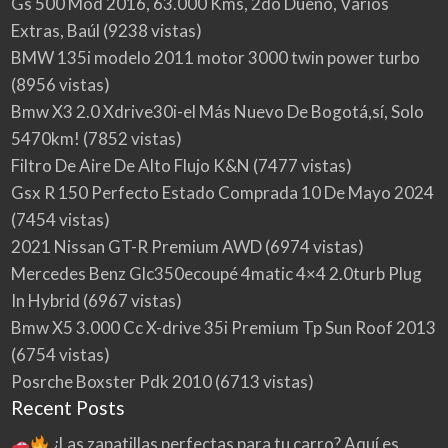
Gs 500 Mod 2016, 63.000 Kms, 2do Dueño, Varios
Extras, Baúl
(9238 vistas)
BMW 135i modelo 2011 motor 3000 twin power turbo
(8956 vistas)
Bmw X3 2.0 Xdrive30i-el Más Nuevo De Bogotá,sí, Solo
5470km!
(7852 vistas)
Filtro De Aire De Alto Flujo K&N
(7477 vistas)
Gsx R 150 Perfecto Estado Comprada 10 De Mayo 2024
(7454 vistas)
2021 Nissan GT-R Premium AWD
(6974 vistas)
Mercedes Benz Glc350ecoupé 4matic 4×4 2.0turb Plug
In Hybrid
(6967 vistas)
Bmw X5 3.000 Cc X-drive 35i Premium Tp Sun Roof 2013
(6754 vistas)
Posrche Boxster Pdk 2010
(6713 vistas)
Recent Posts
¿Las zapatillas perfectas para tu carro? Aquí es