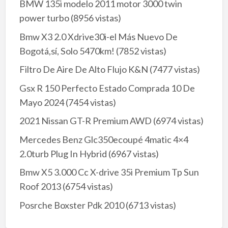
BMW 135i modelo 2011 motor 3000 twin
power turbo
(8956 vistas)
Bmw X3 2.0 Xdrive30i-el Más Nuevo De
Bogotá,sí, Solo 5470km!
(7852 vistas)
Filtro De Aire De Alto Flujo K&N
(7477 vistas)
Gsx R 150 Perfecto Estado Comprada 10 De
Mayo 2024
(7454 vistas)
2021 Nissan GT-R Premium AWD
(6974 vistas)
Mercedes Benz Glc350ecoupé 4matic 4×4
2.0turb Plug In Hybrid
(6967 vistas)
Bmw X5 3.000 Cc X-drive 35i Premium Tp Sun
Roof 2013
(6754 vistas)
Posrche Boxster Pdk 2010
(6713 vistas)