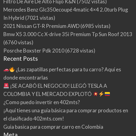
Filtro De Aire De Alto Flujo K&N
(7502 vistas)
Mercedes Benz Glc350ecoupé 4matic 4×4 2.0turb Plug
In Hybrid
(7021 vistas)
2021 Nissan GT-R Premium AWD
(6985 vistas)
Bmw X5 3.000 Cc X-drive 35i Premium Tp Sun Roof 2013
(6760 vistas)
Posrche Boxster Pdk 2010
(6728 vistas)
Recent Posts
¿Las zapatillas perfectas para tu carro? Aquí es
donde encontrarlas
¡SE ACABÓ EL NEGOCIO! LLEGÓ TESLA A
COLOMBIA Y EL MERCADO EXPLOTÓ
¿Como puedo invertir en 402mts?
¡Aquí tienes una guía básica para comprar productos en
el clasificado 402mts.com!
Guia basica para comprar carro en Colombia
Meta