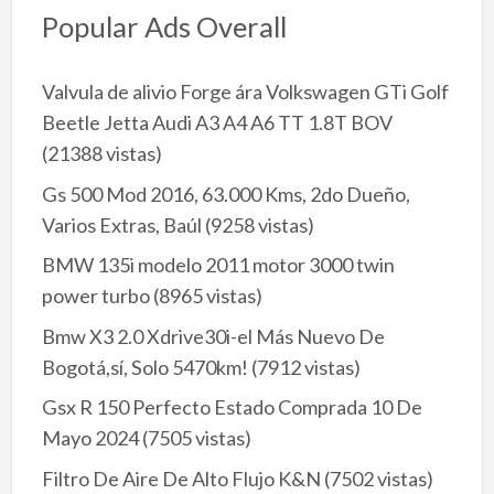
Popular Ads Overall
Valvula de alivio Forge ára Volkswagen GTi Golf
Beetle Jetta Audi A3 A4 A6 TT 1.8T BOV
(21388 vistas)
Gs 500 Mod 2016, 63.000 Kms, 2do Dueño,
Varios Extras, Baúl
(9258 vistas)
BMW 135i modelo 2011 motor 3000 twin
power turbo
(8965 vistas)
Bmw X3 2.0 Xdrive30i-el Más Nuevo De
Bogotá,sí, Solo 5470km!
(7912 vistas)
Gsx R 150 Perfecto Estado Comprada 10 De
Mayo 2024
(7505 vistas)
Filtro De Aire De Alto Flujo K&N
(7502 vistas)