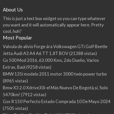
About Us
This is just a text box widget so you can type whatever
you want and it will automatically appear here. Pretty
cool, huh?
Most Popular
Valvula de alivio Forge ára Volkswagen GTi Golf Beetle
Jetta Audi A3 A4 A6 TT 1.8T BOV
(21388 vistas)
Gs 500 Mod 2016, 63.000 Kms, 2do Dueño, Varios
Extras, Baúl
(9258 vistas)
BMW 135i modelo 2011 motor 3000 twin power turbo
(8965 vistas)
Bmw X3 2.0 Xdrive30i-el Más Nuevo De Bogotá,sí, Solo
5470km!
(7912 vistas)
Gsx R 150 Perfecto Estado Comprada 10 De Mayo 2024
(7505 vistas)