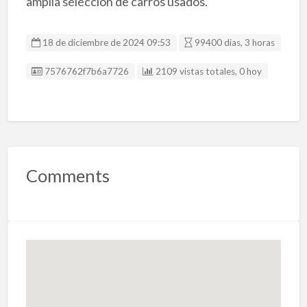
amplia seleccion de carros usados.
18 de diciembre de 2024 09:53
99400 dias, 3 horas
Listing ID
7576762f7b6a7726
2109 vistas totales, 0 hoy
Comments