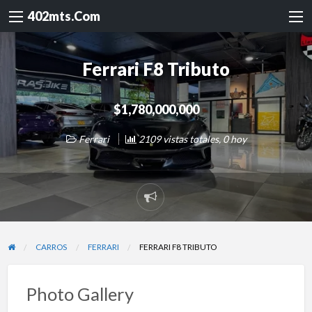
402mts.Com
Ferrari F8 Tributo
$1,780,000,000
Ferrari
2109 vistas totales, 0 hoy
Reportar
problema
CARROS
FERRARI
FERRARI F8 TRIBUTO
Photo Gallery