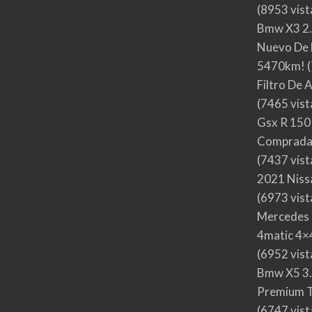
(8953 vist
Bmw X3 2.
Nuevo De 
5470km!
(
Filtro De 
(7465 vist
Gsx R 150
Comprada
(7437 vist
2021 Nis
(6973 vist
Mercedes 
4matic 4×4
(6952 vist
Bmw X5 3.
Premium T
(6747 vist