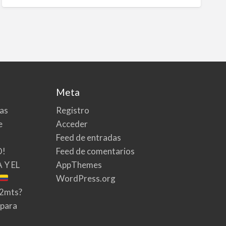
Meta
tas
Registro
e
Acceder
Feed de entradas
O!
Feed de comentarios
 Y EL
AppThemes
WordPress.org
02mts?
 para