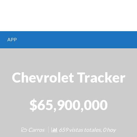
m
APP
Chevrolet Tracker
$65,900,000
Carros
659 vistas totales, 0 hoy