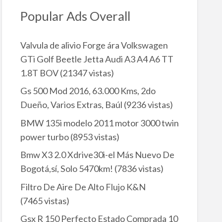
Popular Ads Overall
Valvula de alivio Forge ára Volkswagen
GTi Golf Beetle Jetta Audi A3 A4 A6 TT
1.8T BOV
(21347 vistas)
Gs 500 Mod 2016, 63.000 Kms, 2do
Dueño, Varios Extras, Baúl
(9236 vistas)
BMW 135i modelo 2011 motor 3000 twin
power turbo
(8953 vistas)
Bmw X3 2.0 Xdrive30i-el Más Nuevo De
Bogotá,sí, Solo 5470km!
(7836 vistas)
Filtro De Aire De Alto Flujo K&N
(7465 vistas)
Gsx R 150 Perfecto Estado Comprada 10