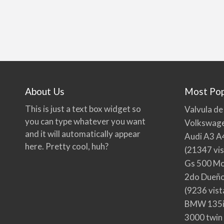
About Us
Most Pop
This is just a text box widget so
Valvula de
you can type whatever you want
Volkswage
and it will automatically appear
Audi A3 A
here. Pretty cool, huh?
(21347 vis
Gs 500 Mo
2do Dueño,
(9236 vist
BMW 135i
3000 twin