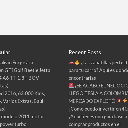
ular
Recent Posts
 alivio Forge ára
¿Las zapatillas perfec
n GTi Golf Beetle Jetta
para tu carro? Aquí es dond
4 A6 TT 1.8T BOV
encontrarlas
tas)
¡SE ACABÓ EL NEGOCI
d 2016, 63.000 Kms,
LLEGÓ TESLA A COLOMBIA
 Varios Extras, Baúl
MERCADO EXPLOTÓ
as)
¿Como puedo invertir en 4
 modelo 2011 motor
¡Aquí tienes una guía básica
 power turbo
comprar productos en el