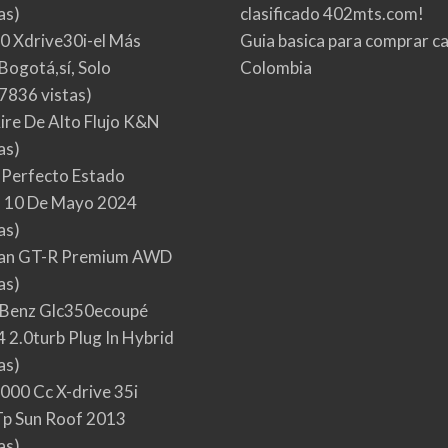
as)
clasificado 402mts.com!
0 Xdrive30i-el Más
Guia basica para comprar ca
Bogotá,sí, Solo
Colombia
7836 vistas)
Aire De Alto Flujo K&N
as)
 Perfecto Estado
 10 De Mayo 2024
as)
san GT-R Premium AWD
as)
Benz Glc350ecoupé
 2.0turb Plug In Hybrid
as)
000 Cc X-drive 35i
p Sun Roof 2013
as)