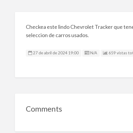
Checkea este lindo Chevrolet Tracker que tene
seleccion de carros usados.
Listing ID
27 de abril de 2024 19:00
N/A
659 vistas tot
Comments