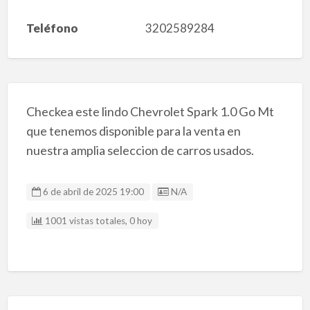
Teléfono
3202589284
Checkea este lindo Chevrolet Spark 1.0 Go Mt
que tenemos disponible para la venta en
nuestra amplia seleccion de carros usados.
Listing ID
6 de abril de 2025 19:00
N/A
1001 vistas totales, 0 hoy