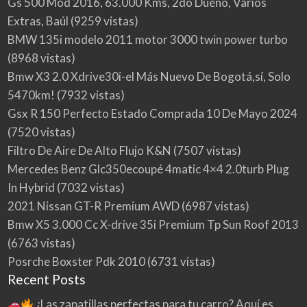
Gs 500 Mod 2016, 63.000 Kms, 2do Dueño, Varios
Extras, Baúl
(9259 vistas)
BMW 135i modelo 2011 motor 3000 twin power turbo
(8968 vistas)
Bmw X3 2.0 Xdrive30i-el Más Nuevo De Bogotá,sí, Solo
5470km!
(7932 vistas)
Gsx R 150 Perfecto Estado Comprada 10 De Mayo 2024
(7520 vistas)
Filtro De Aire De Alto Flujo K&N
(7507 vistas)
Mercedes Benz Glc350ecoupé 4matic 4×4 2.0turb Plug
In Hybrid
(7032 vistas)
2021 Nissan GT-R Premium AWD
(6987 vistas)
Bmw X5 3.000 Cc X-drive 35i Premium Tp Sun Roof 2013
(6763 vistas)
Posrche Boxster Pdk 2010
(6731 vistas)
Recent Posts
¿Las zapatillas perfectas para tu carro? Aquí es