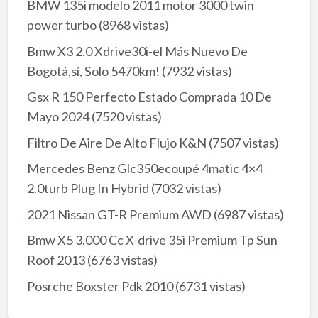
BMW 135i modelo 2011 motor 3000 twin
power turbo
(8968 vistas)
Bmw X3 2.0 Xdrive30i-el Más Nuevo De
Bogotá,sí, Solo 5470km!
(7932 vistas)
Gsx R 150 Perfecto Estado Comprada 10 De
Mayo 2024
(7520 vistas)
Filtro De Aire De Alto Flujo K&N
(7507 vistas)
Mercedes Benz Glc350ecoupé 4matic 4×4
2.0turb Plug In Hybrid
(7032 vistas)
2021 Nissan GT-R Premium AWD
(6987 vistas)
Bmw X5 3.000 Cc X-drive 35i Premium Tp Sun
Roof 2013
(6763 vistas)
Posrche Boxster Pdk 2010
(6731 vistas)