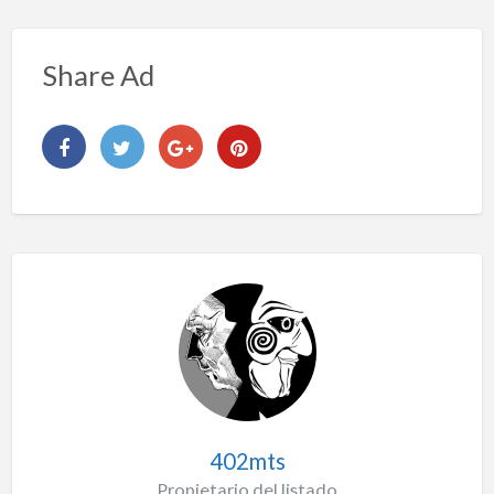
Share Ad
402mts
Propietario del listado