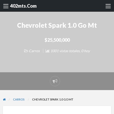
402mts.Com
Chevrolet Spark 1.0 Go Mt
$25,500,000
Carros
1001 vistas totales, 0 hoy
Reportar
problema
CARROS
CHEVROLET SPARK 1.0 GO MT