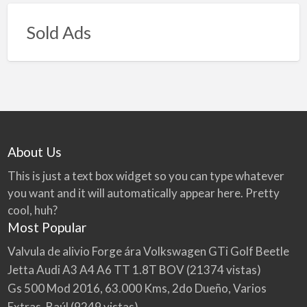
Sold Ads
About Us
This is just a text box widget so you can type whatever
you want and it will automatically appear here. Pretty
cool, huh?
Most Popular
Valvula de alivio Forge ára Volkswagen GTi Golf Beetle
Jetta Audi A3 A4 A6 TT 1.8T BOV
(21374 vistas)
Gs 500 Mod 2016, 63.000 Kms, 2do Dueño, Varios
Extras, Baúl
(9249 vistas)