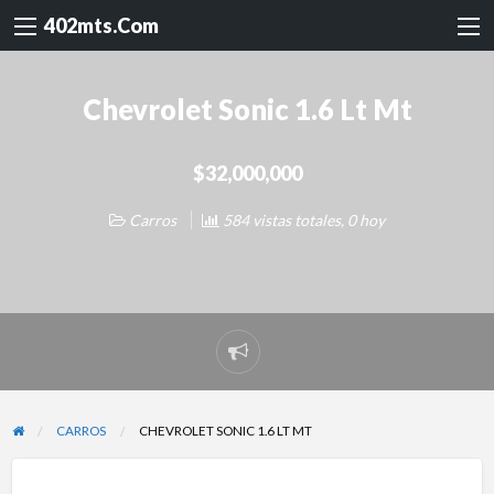
402mts.Com
Chevrolet Sonic 1.6 Lt Mt
$32,000,000
Carros
584 vistas totales, 0 hoy
Reportar
problema
CARROS
CHEVROLET SONIC 1.6 LT MT