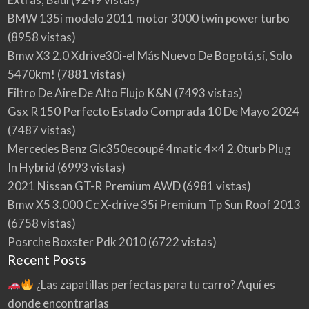
BMW 135i modelo 2011 motor 3000 twin power turbo
(8958 vistas)
Bmw X3 2.0 Xdrive30i-el Más Nuevo De Bogotá,sí, Solo
5470km!
(7881 vistas)
Filtro De Aire De Alto Flujo K&N
(7493 vistas)
Gsx R 150 Perfecto Estado Comprada 10 De Mayo 2024
(7487 vistas)
Mercedes Benz Glc350ecoupé 4matic 4×4 2.0turb Plug
In Hybrid
(6993 vistas)
2021 Nissan GT-R Premium AWD
(6981 vistas)
Bmw X5 3.000 Cc X-drive 35i Premium Tp Sun Roof 2013
(6758 vistas)
Posrche Boxster Pdk 2010
(6722 vistas)
Recent Posts
¿Las zapatillas perfectas para tu carro? Aquí es
donde encontrarlas