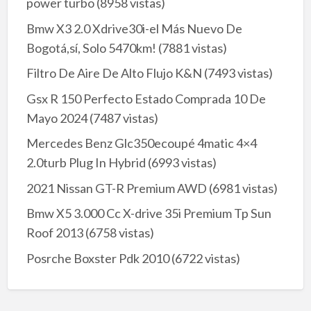
power turbo
(8958 vistas)
Bmw X3 2.0 Xdrive30i-el Más Nuevo De
Bogotá,sí, Solo 5470km!
(7881 vistas)
Filtro De Aire De Alto Flujo K&N
(7493 vistas)
Gsx R 150 Perfecto Estado Comprada 10 De
Mayo 2024
(7487 vistas)
Mercedes Benz Glc350ecoupé 4matic 4×4
2.0turb Plug In Hybrid
(6993 vistas)
2021 Nissan GT-R Premium AWD
(6981 vistas)
Bmw X5 3.000 Cc X-drive 35i Premium Tp Sun
Roof 2013
(6758 vistas)
Posrche Boxster Pdk 2010
(6722 vistas)