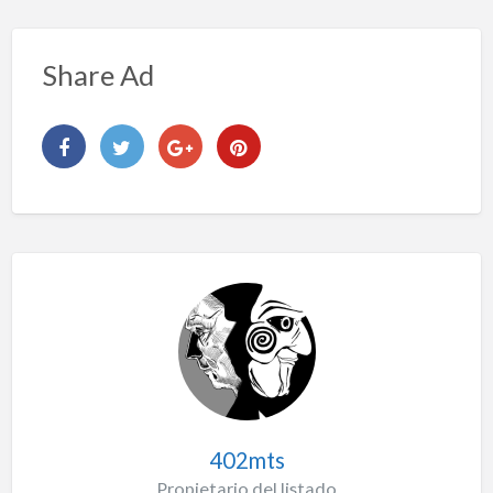
Share Ad
402mts
Propietario del listado