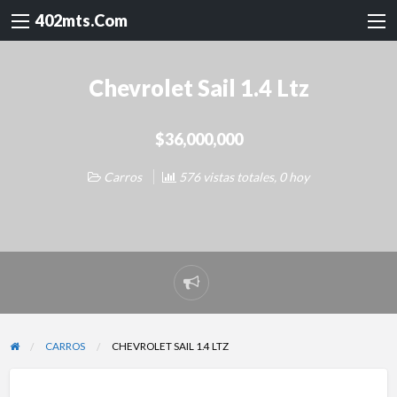
402mts.Com
Chevrolet Sail 1.4 Ltz
$36,000,000
Carros
576 vistas totales, 0 hoy
Reportar
problema
CARROS
CHEVROLET SAIL 1.4 LTZ