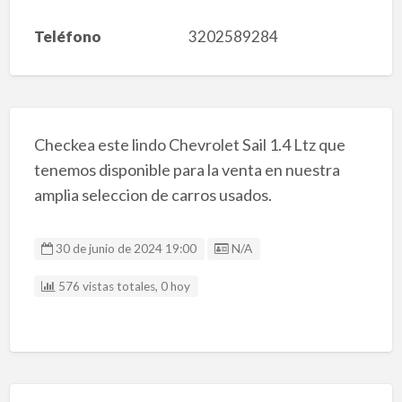
Teléfono
3202589284
Checkea este lindo Chevrolet Sail 1.4 Ltz que
tenemos disponible para la venta en nuestra
amplia seleccion de carros usados.
Listing ID
30 de junio de 2024 19:00
N/A
576 vistas totales, 0 hoy