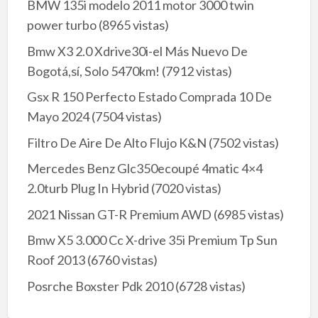
BMW 135i modelo 2011 motor 3000 twin
power turbo
(8965 vistas)
Bmw X3 2.0 Xdrive30i-el Más Nuevo De
Bogotá,sí, Solo 5470km!
(7912 vistas)
Gsx R 150 Perfecto Estado Comprada 10 De
Mayo 2024
(7504 vistas)
Filtro De Aire De Alto Flujo K&N
(7502 vistas)
Mercedes Benz Glc350ecoupé 4matic 4×4
2.0turb Plug In Hybrid
(7020 vistas)
2021 Nissan GT-R Premium AWD
(6985 vistas)
Bmw X5 3.000 Cc X-drive 35i Premium Tp Sun
Roof 2013
(6760 vistas)
Posrche Boxster Pdk 2010
(6728 vistas)