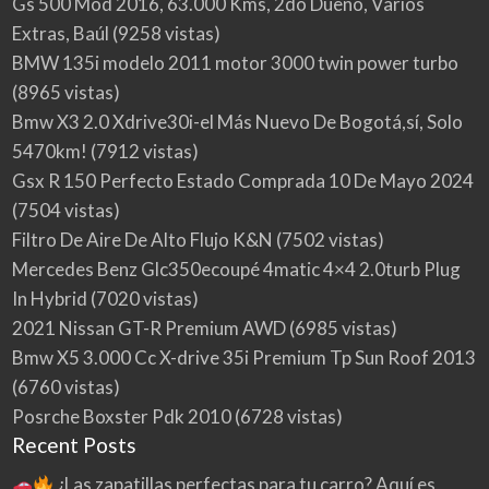
Gs 500 Mod 2016, 63.000 Kms, 2do Dueño, Varios
Extras, Baúl
(9258 vistas)
BMW 135i modelo 2011 motor 3000 twin power turbo
(8965 vistas)
Bmw X3 2.0 Xdrive30i-el Más Nuevo De Bogotá,sí, Solo
5470km!
(7912 vistas)
Gsx R 150 Perfecto Estado Comprada 10 De Mayo 2024
(7504 vistas)
Filtro De Aire De Alto Flujo K&N
(7502 vistas)
Mercedes Benz Glc350ecoupé 4matic 4×4 2.0turb Plug
In Hybrid
(7020 vistas)
2021 Nissan GT-R Premium AWD
(6985 vistas)
Bmw X5 3.000 Cc X-drive 35i Premium Tp Sun Roof 2013
(6760 vistas)
Posrche Boxster Pdk 2010
(6728 vistas)
Recent Posts
¿Las zapatillas perfectas para tu carro? Aquí es