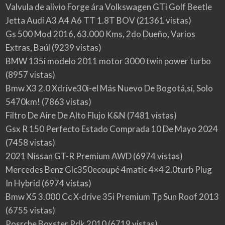
Valvula de alivio Forge ára Volkswagen GTi Golf Beetle
Jetta Audi A3 A4 A6 TT 1.8T BOV
(21361 vistas)
Gs 500 Mod 2016, 63.000 Kms, 2do Dueño, Varios
Extras, Baúl
(9239 vistas)
BMW 135i modelo 2011 motor 3000 twin power turbo
(8957 vistas)
Bmw X3 2.0 Xdrive30i-el Más Nuevo De Bogotá,sí, Solo
5470km!
(7863 vistas)
Filtro De Aire De Alto Flujo K&N
(7481 vistas)
Gsx R 150 Perfecto Estado Comprada 10 De Mayo 2024
(7458 vistas)
2021 Nissan GT-R Premium AWD
(6974 vistas)
Mercedes Benz Glc350ecoupé 4matic 4×4 2.0turb Plug
In Hybrid
(6974 vistas)
Bmw X5 3.000 Cc X-drive 35i Premium Tp Sun Roof 2013
(6755 vistas)
Posrche Boxster Pdk 2010
(6719 vistas)