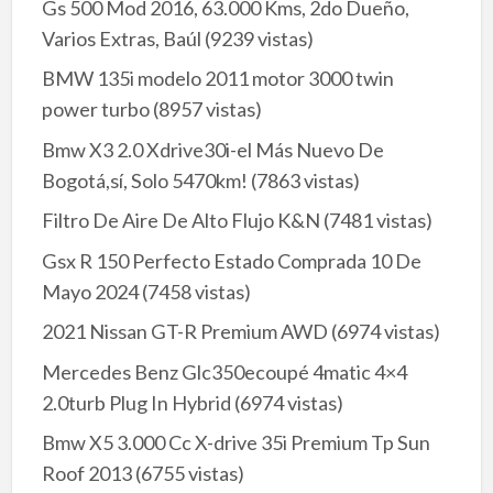
Gs 500 Mod 2016, 63.000 Kms, 2do Dueño,
Varios Extras, Baúl
(9239 vistas)
BMW 135i modelo 2011 motor 3000 twin
power turbo
(8957 vistas)
Bmw X3 2.0 Xdrive30i-el Más Nuevo De
Bogotá,sí, Solo 5470km!
(7863 vistas)
Filtro De Aire De Alto Flujo K&N
(7481 vistas)
Gsx R 150 Perfecto Estado Comprada 10 De
Mayo 2024
(7458 vistas)
2021 Nissan GT-R Premium AWD
(6974 vistas)
Mercedes Benz Glc350ecoupé 4matic 4×4
2.0turb Plug In Hybrid
(6974 vistas)
Bmw X5 3.000 Cc X-drive 35i Premium Tp Sun
Roof 2013
(6755 vistas)