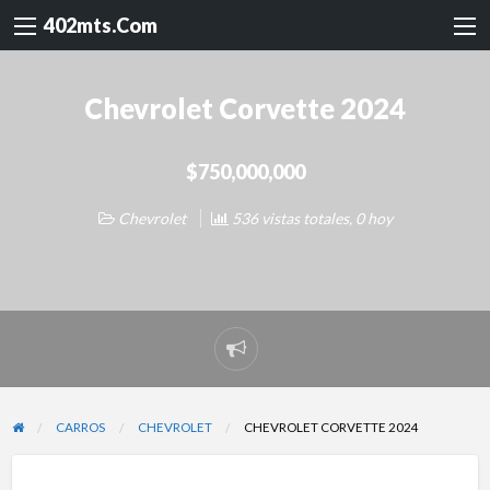
402mts.Com
Chevrolet Corvette 2024
$750,000,000
Chevrolet
536 vistas totales, 0 hoy
Reportar
problema
CARROS
CHEVROLET
CHEVROLET CORVETTE 2024