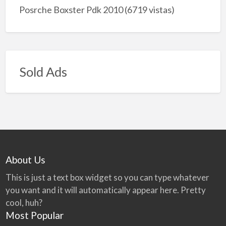
Posrche Boxster Pdk 2010
(6719 vistas)
Sold Ads
About Us
This is just a text box widget so you can type whatever
you want and it will automatically appear here. Pretty
cool, huh?
Most Popular