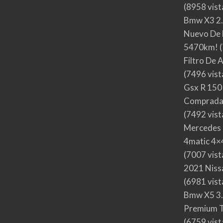
(8958 vist
Bmw X3 2.
Nuevo De 
5470km!
(
Filtro De 
(7496 vist
Gsx R 150
Comprada
(7492 vist
Mercedes 
4matic 4×4
(7007 vist
2021 Nis
(6981 vist
Bmw X5 3.
Premium T
(6759 vist