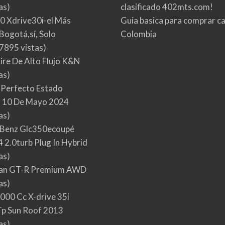
as)
clasificado 402mts.com!
0 Xdrive30i-el Más
Guia basica para comprar ca
Bogotá,sí, Solo
Colombia
7895 vistas)
Aire De Alto Flujo K&N
as)
 Perfecto Estado
 10 De Mayo 2024
as)
Benz Glc350ecoupé
 2.0turb Plug In Hybrid
as)
san GT-R Premium AWD
as)
000 Cc X-drive 35i
p Sun Roof 2013
as)