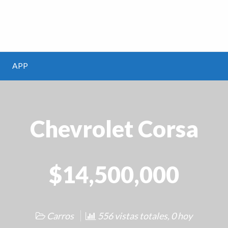
m
APP
Chevrolet Corsa
$14,500,000
Carros
556 vistas totales, 0 hoy