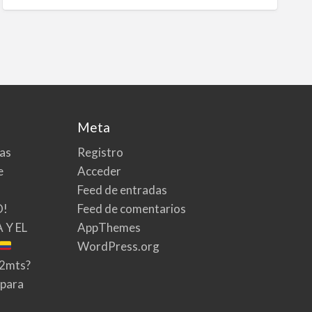
Meta
tas
Registro
e
Acceder
Feed de entradas
O!
Feed de comentarios
 Y EL
AppThemes
WordPress.org
02mts?
 para