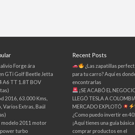
ular
Recent Posts
 alivio Forge ára
¿Las zapatillas perfec
n GTi Golf Beetle Jetta
para tu carro? Aquí es dond
4 A6 TT 1.8T BOV
encontrarlas
tas)
¡SE ACABÓ EL NEGOCI
d 2016, 63.000 Kms,
LLEGÓ TESLA A COLOMBIA
 Varios Extras, Baúl
MERCADO EXPLOTÓ
as)
¿Como puedo invertir en 4
 modelo 2011 motor
¡Aquí tienes una guía básica
 power turbo
comprar productos en el