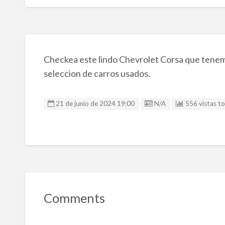
Checkea este lindo Chevrolet Corsa que tenemo
seleccion de carros usados.
Listing ID
21 de junio de 2024 19:00
N/A
556 vistas to
Comments