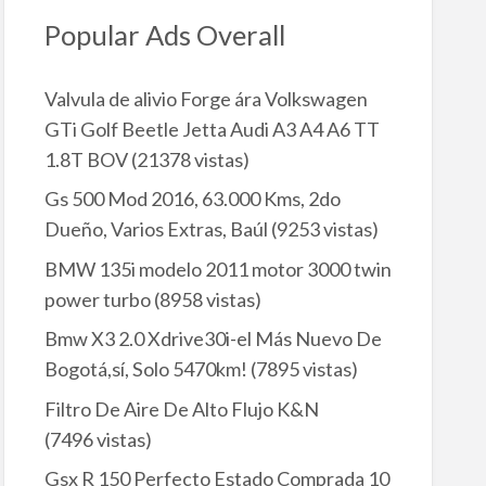
Popular Ads Overall
Valvula de alivio Forge ára Volkswagen
GTi Golf Beetle Jetta Audi A3 A4 A6 TT
1.8T BOV
(21378 vistas)
Gs 500 Mod 2016, 63.000 Kms, 2do
Dueño, Varios Extras, Baúl
(9253 vistas)
BMW 135i modelo 2011 motor 3000 twin
power turbo
(8958 vistas)
Bmw X3 2.0 Xdrive30i-el Más Nuevo De
Bogotá,sí, Solo 5470km!
(7895 vistas)
Filtro De Aire De Alto Flujo K&N
(7496 vistas)
Gsx R 150 Perfecto Estado Comprada 10