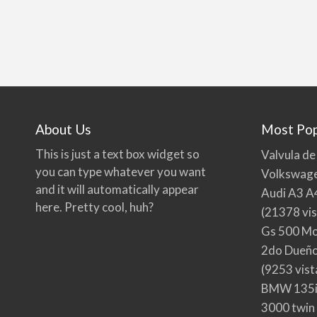
About Us
Most Pop
This is just a text box widget so
Valvula de
you can type whatever you want
Volkswage
and it will automatically appear
Audi A3 A
here. Pretty cool, huh?
(21378 vis
Gs 500 Mo
2do Dueño,
(9253 vist
BMW 135i
3000 twin