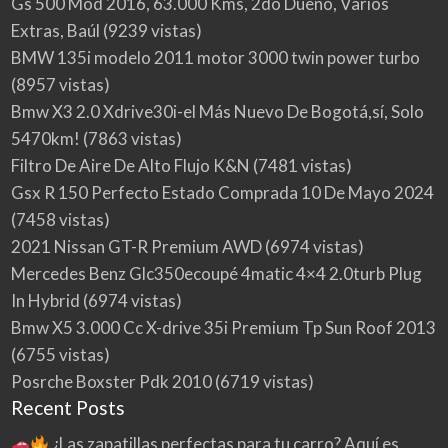
Gs 500 Mod 2016, 63.000 Kms, 2do Dueño, Varios
Extras, Baúl
(9239 vistas)
BMW 135i modelo 2011 motor 3000 twin power turbo
(8957 vistas)
Bmw X3 2.0 Xdrive30i-el Más Nuevo De Bogotá,sí, Solo
5470km!
(7863 vistas)
Filtro De Aire De Alto Flujo K&N
(7481 vistas)
Gsx R 150 Perfecto Estado Comprada 10 De Mayo 2024
(7458 vistas)
2021 Nissan GT-R Premium AWD
(6974 vistas)
Mercedes Benz Glc350ecoupé 4matic 4×4 2.0turb Plug
In Hybrid
(6974 vistas)
Bmw X5 3.000 Cc X-drive 35i Premium Tp Sun Roof 2013
(6755 vistas)
Posrche Boxster Pdk 2010
(6719 vistas)
Recent Posts
¿Las zapatillas perfectas para tu carro? Aquí es