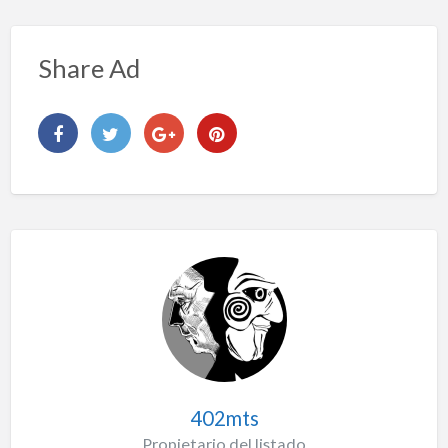
Share Ad
402mts
Propietario del listado