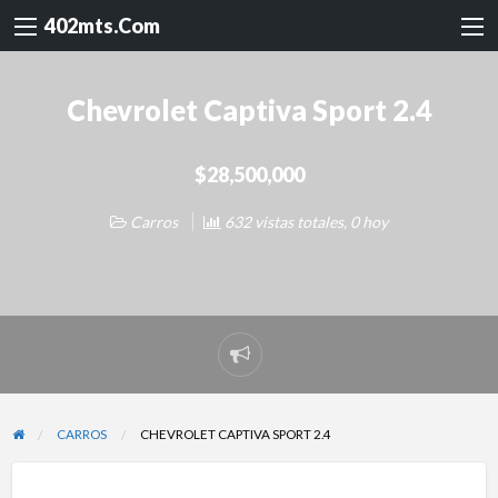
402mts.Com
Chevrolet Captiva Sport 2.4
$28,500,000
Carros
632 vistas totales, 0 hoy
Reportar
problema
CARROS
CHEVROLET CAPTIVA SPORT 2.4