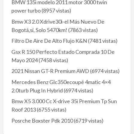
BMW 135i modelo 2011 motor 3000 twin
power turbo
(8957 vistas)
Bmw X3 2.0 Xdrive30i-el Más Nuevo De
Bogotá,sí, Solo 5470km!
(7863 vistas)
Filtro De Aire De Alto Flujo K&N
(7481 vistas)
Gsx R 150 Perfecto Estado Comprada 10 De
Mayo 2024
(7458 vistas)
2021 Nissan GT-R Premium AWD
(6974 vistas)
Mercedes Benz Glc350ecoupé 4matic 4×4
2.0turb Plug In Hybrid
(6974 vistas)
Bmw X5 3.000 Cc X-drive 35i Premium Tp Sun
Roof 2013
(6755 vistas)
Posrche Boxster Pdk 2010
(6719 vistas)