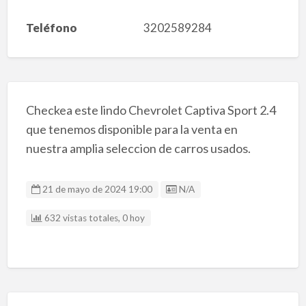
Teléfono
3202589284
Checkea este lindo Chevrolet Captiva Sport 2.4
que tenemos disponible para la venta en
nuestra amplia seleccion de carros usados.
Listing ID
21 de mayo de 2024 19:00
N/A
632 vistas totales, 0 hoy