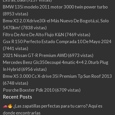
BMW 135i modelo 2011 motor 3000 twin power turbo
(8953 vistas)
Bmw X3 2.0 Xdrive30i-el Más Nuevo De Bogotá,sí, Solo
5470km!
(7838 vistas)
Filtro De Aire De Alto Flujo K&N
(7469 vistas)
Gsx R 150 Perfecto Estado Comprada 10 De Mayo 2024
(7441 vistas)
2021 Nissan GT-R Premium AWD
(6973 vistas)
Mercedes Benz Glc350ecoupé 4matic 4×4 2.0turb Plug
In Hybrid
(6956 vistas)
Bmw X5 3.000 Cc X-drive 35i Premium Tp Sun Roof 2013
(6748 vistas)
Posrche Boxster Pdk 2010
(6709 vistas)
Recent Posts
¿Las zapatillas perfectas para tu carro? Aquí es
donde encontrarlas