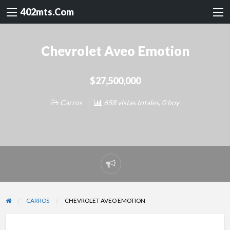
402mts.Com
Chevrolet Aveo Emotion
$27,500,000
Carros
658 vistas totales, 0 hoy
Reportar
problema
CARROS
CHEVROLET AVEO EMOTION