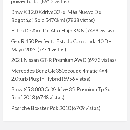
power turbo
(8953 vistas)
Bmw X3 2.0 Xdrive30i-el Más Nuevo De
Bogotá,sí, Solo 5470km!
(7838 vistas)
Filtro De Aire De Alto Flujo K&N
(7469 vistas)
Gsx R 150 Perfecto Estado Comprada 10 De
Mayo 2024
(7441 vistas)
2021 Nissan GT-R Premium AWD
(6973 vistas)
Mercedes Benz Glc350ecoupé 4matic 4×4
2.0turb Plug In Hybrid
(6956 vistas)
Bmw X5 3.000 Cc X-drive 35i Premium Tp Sun
Roof 2013
(6748 vistas)
Posrche Boxster Pdk 2010
(6709 vistas)