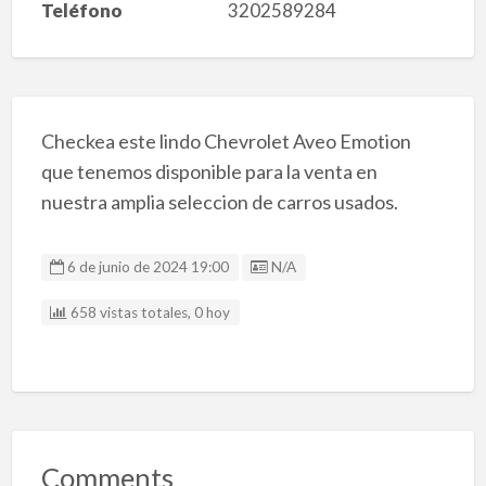
Teléfono
3202589284
Checkea este lindo Chevrolet Aveo Emotion
que tenemos disponible para la venta en
nuestra amplia seleccion de carros usados.
Listing ID
6 de junio de 2024 19:00
N/A
658 vistas totales, 0 hoy
Comments