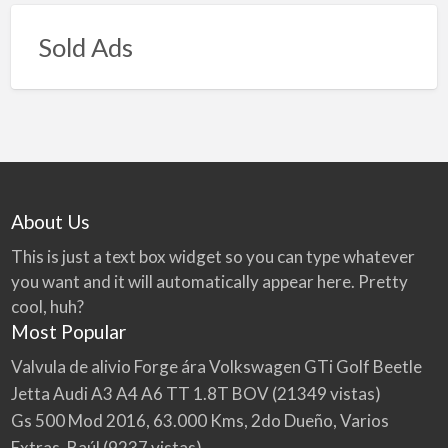
Sold Ads
About Us
This is just a text box widget so you can type whatever
you want and it will automatically appear here. Pretty
cool, huh?
Most Popular
Valvula de alivio Forge ára Volkswagen GTi Golf Beetle
Jetta Audi A3 A4 A6 TT 1.8T BOV
(21349 vistas)
Gs 500 Mod 2016, 63.000 Kms, 2do Dueño, Varios
Extras, Baúl
(9237 vistas)