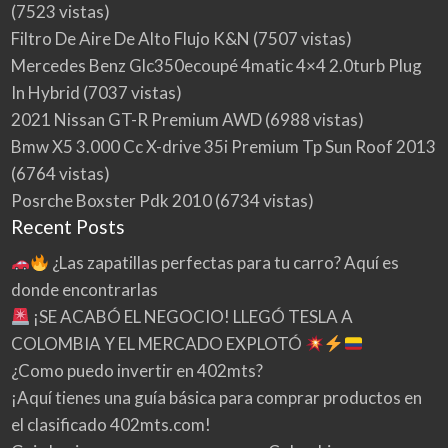
(7523 vistas)
Filtro De Aire De Alto Flujo K&N
(7507 vistas)
Mercedes Benz Glc350ecoupé 4matic 4×4 2.0turb Plug
In Hybrid
(7037 vistas)
2021 Nissan GT-R Premium AWD
(6988 vistas)
Bmw X5 3.000 Cc X-drive 35i Premium Tp Sun Roof 2013
(6764 vistas)
Posrche Boxster Pdk 2010
(6734 vistas)
Recent Posts
¿Las zapatillas perfectas para tu carro? Aquí es
donde encontrarlas
¡SE ACABÓ EL NEGOCIO! LLEGÓ TESLA A
COLOMBIA Y EL MERCADO EXPLOTÓ
¿Como puedo invertir en 402mts?
¡Aquí tienes una guía básica para comprar productos en
el clasificado 402mts.com!