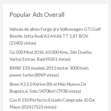
Popular Ads Overall
Valvula de alivio Forge ára Volkswagen GTi Golf
Beetle Jetta Audi A3 A4 A6 TT 1.8T BOV
(21402 vistas)
Gs 500 Mod 2016, 63.000 Kms, 2do Dueño,
Varios Extras, Baúl
(9261 vistas)
BMW 135i modelo 2011 motor 3000 twin
power turbo
(8969 vistas)
Bmw X3 2.0 Xdrive30i-el Más Nuevo De
Bogotá,sí, Solo 5470km!
(7938 vistas)
Gsx R 150 Perfecto Estado Comprada 10 De
Mayo 2024
(7523 vistas)