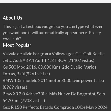
About Us
This is just a text box widget so you can type whatever
you want and it will automatically appear here. Pretty
cool, huh?
Most Popular
Valvula de alivio Forge ára Volkswagen GTi Golf Beetle
Jetta Audi A3 A4 A6 TT 1.8T BOV
(21402 vistas)
Gs 500 Mod 2016, 63.000 Kms, 2do Dueño, Varios
Extras, Baúl
(9261 vistas)
BMW 135i modelo 2011 motor 3000 twin power turbo
(8969 vistas)
Bmw X3 2.0 Xdrive30i-el Más Nuevo De Bogotá,sí, Solo
5470km!
(7938 vistas)
Gsx R 150 Perfecto Estado Comprada 10 De Mayo 2024