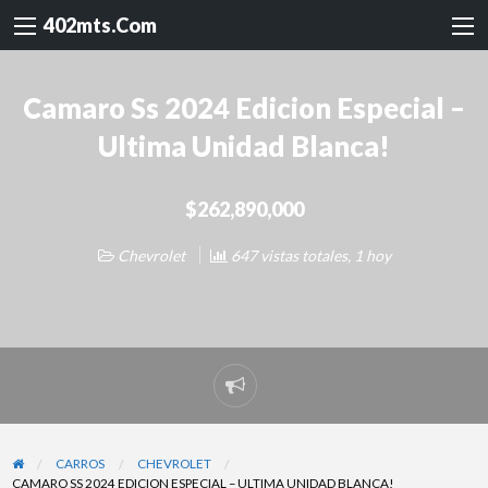
402mts.Com
Camaro Ss 2024 Edicion Especial –
Ultima Unidad Blanca!
$262,890,000
Chevrolet
647 vistas totales, 1 hoy
Reportar
problema
CARROS
CHEVROLET
CAMARO SS 2024 EDICION ESPECIAL – ULTIMA UNIDAD BLANCA!