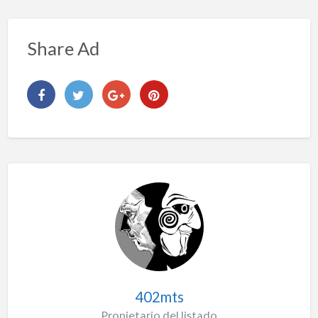
Share Ad
402mts
Propietario del listado