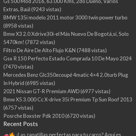
Gs 500 Mod 2016, 63.000 Kms, 2do Dueño, Varios
Extras, Baúl
(9243 vistas)
BMW 135i modelo 2011 motor 3000 twin power turbo
(8958 vistas)
Bmw X3 2.0 Xdrive30i-el Más Nuevo De Bogotá,sí, Solo
5470km!
(7872 vistas)
Filtro De Aire De Alto Flujo K&N
(7488 vistas)
Gsx R 150 Perfecto Estado Comprada 10 De Mayo 2024
(7470 vistas)
Mercedes Benz Glc350ecoupé 4matic 4×4 2.0turb Plug
In Hybrid
(6985 vistas)
2021 Nissan GT-R Premium AWD
(6977 vistas)
Bmw X5 3.000 Cc X-drive 35i Premium Tp Sun Roof 2013
(6757 vistas)
Posrche Boxster Pdk 2010
(6720 vistas)
Recent Posts
¿Las zapatillas perfectas para tu carro? Aquí es