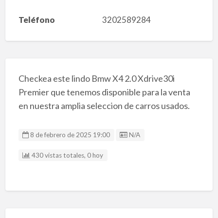
Teléfono
3202589284
Checkea este lindo Bmw X4 2.0 Xdrive30i
Premier que tenemos disponible para la venta
en nuestra amplia seleccion de carros usados.
Listing ID
8 de febrero de 2025 19:00
N/A
430 vistas totales, 0 hoy