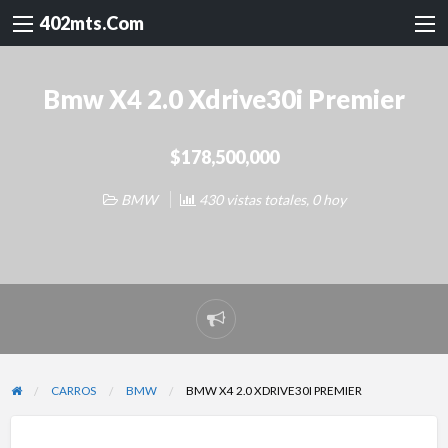
402mts.Com
Bmw X4 2.0 Xdrive30i Premier
$178,500,000
BMW
430 vistas totales, 0 hoy
Reportar
problema
CARROS
BMW
BMW X4 2.0 XDRIVE30I PREMIER