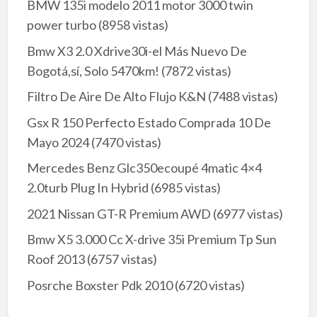
BMW 135i modelo 2011 motor 3000 twin
power turbo
(8958 vistas)
Bmw X3 2.0 Xdrive30i-el Más Nuevo De
Bogotá,sí, Solo 5470km!
(7872 vistas)
Filtro De Aire De Alto Flujo K&N
(7488 vistas)
Gsx R 150 Perfecto Estado Comprada 10 De
Mayo 2024
(7470 vistas)
Mercedes Benz Glc350ecoupé 4matic 4×4
2.0turb Plug In Hybrid
(6985 vistas)
2021 Nissan GT-R Premium AWD
(6977 vistas)
Bmw X5 3.000 Cc X-drive 35i Premium Tp Sun
Roof 2013
(6757 vistas)
Posrche Boxster Pdk 2010
(6720 vistas)