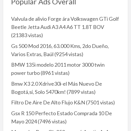
Popular Ads Overall
Valvula de alivio Forge ára Volkswagen GTi Golf
Beetle Jetta Audi A3 A4 A6 TT 1.8T BOV
(21383 vistas)
Gs 500 Mod 2016, 63.000 Kms, 2do Dueño,
Varios Extras, Baúl
(9254 vistas)
BMW 135i modelo 2011 motor 3000 twin
power turbo
(8961 vistas)
Bmw X3 2.0 Xdrive30i-el Más Nuevo De
Bogotá,sí, Solo 5470km!
(7899 vistas)
Filtro De Aire De Alto Flujo K&N
(7501 vistas)
Gsx R 150 Perfecto Estado Comprada 10 De
Mayo 2024
(7496 vistas)