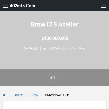
402mts.Com
Bmw I3 S Atelier
$130,000,000
BMW
1297 vistas totales, 1 hoy
Reportar
problema
CARROS
BMW
BMW I3 S ATELIER