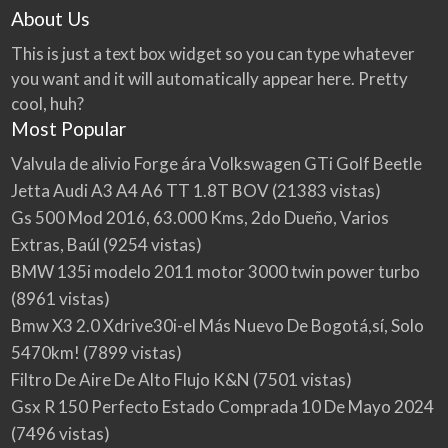
About Us
This is just a text box widget so you can type whatever
you want and it will automatically appear here. Pretty
cool, huh?
Most Popular
Valvula de alivio Forge ára Volkswagen GTi Golf Beetle
Jetta Audi A3 A4 A6 TT 1.8T BOV
(21383 vistas)
Gs 500 Mod 2016, 63.000 Kms, 2do Dueño, Varios
Extras, Baúl
(9254 vistas)
BMW 135i modelo 2011 motor 3000 twin power turbo
(8961 vistas)
Bmw X3 2.0 Xdrive30i-el Más Nuevo De Bogotá,sí, Solo
5470km!
(7899 vistas)
Filtro De Aire De Alto Flujo K&N
(7501 vistas)
Gsx R 150 Perfecto Estado Comprada 10 De Mayo 2024
(7496 vistas)