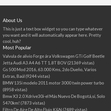
About Us
This is just a text box widget so you can type whatever
you want and it will automatically appear here. Pretty
cool, huh?
Most Popular
Valvula de alivio Forge ára Volkswagen GTi Golf Beetle
Jetta Audi A3 A4 A6 TT 1.8T BOV
(21369 vistas)
Gs 500 Mod 2016, 63.000 Kms, 2do Dueño, Varios
Extras, Baúl
(9244 vistas)
BMW 135i modelo 2011 motor 3000 twin power turbo
(8958 vistas)
Bmw X3 2.0 Xdrive30i-el Más Nuevo De Bogotá,sí, Solo
5470km!
(7873 vistas)
Filtro De Aire De Alto Flujo K&N
(7489 vistas)