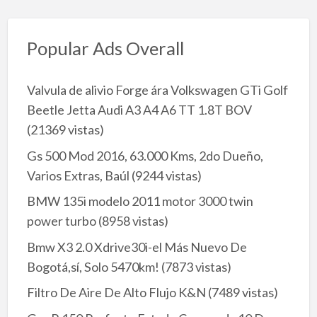
Popular Ads Overall
Valvula de alivio Forge ára Volkswagen GTi Golf
Beetle Jetta Audi A3 A4 A6 TT 1.8T BOV
(21369 vistas)
Gs 500 Mod 2016, 63.000 Kms, 2do Dueño,
Varios Extras, Baúl
(9244 vistas)
BMW 135i modelo 2011 motor 3000 twin
power turbo
(8958 vistas)
Bmw X3 2.0 Xdrive30i-el Más Nuevo De
Bogotá,sí, Solo 5470km!
(7873 vistas)
Filtro De Aire De Alto Flujo K&N
(7489 vistas)