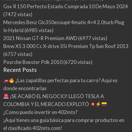
Gsx R 150 Perfecto Estado Comprada 10 De Mayo 2024
(7472 vistas)
Mercedes Benz Glc350ecoupé 4matic 4×4 2.0turb Plug
In Hybrid
(6985 vistas)
2021 Nissan GT-R Premium AWD
(6977 vistas)
Bmw X5 3.000 Cc X-drive 35i Premium Tp Sun Roof 2013
(6757 vistas)
Posrche Boxster Pdk 2010
(6720 vistas)
Recent Posts
¿Las zapatillas perfectas para tu carro? Aquí es
donde encontrarlas
¡SE ACABÓ EL NEGOCIO! LLEGÓ TESLA A
COLOMBIA Y EL MERCADO EXPLOTÓ
¿Como puedo invertir en 402mts?
¡Aquí tienes una guía básica para comprar productos en
el clasificado 402mts.com!