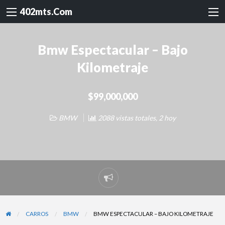
402mts.Com
Bmw Espectacular – Bajo
Kilometraje
$99,000,000
BMW
2088 vistas totales, 2 hoy
Reportar
problema
CARROS
BMW
BMW ESPECTACULAR – BAJO KILOMETRAJE