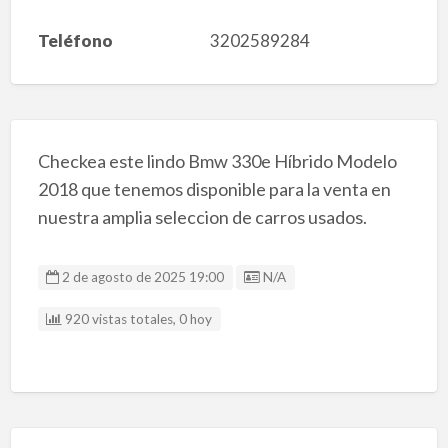
Teléfono
3202589284
Checkea este lindo Bmw 330e Híbrido Modelo
2018 que tenemos disponible para la venta en
nuestra amplia seleccion de carros usados.
Listing ID
2 de agosto de 2025 19:00
N/A
920 vistas totales, 0 hoy