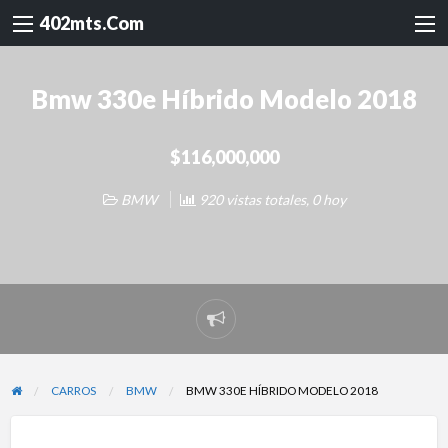
402mts.Com
Bmw 330e Híbrido Modelo 2018
$116,000,000
BMW
920 vistas totales, 0 hoy
Reportar
problema
CARROS
BMW
BMW 330E HÍBRIDO MODELO 2018