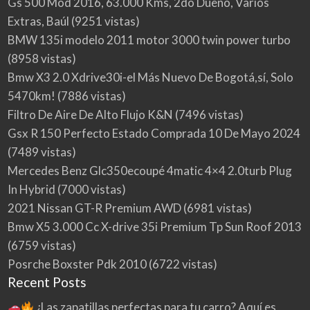
Gs 500 Mod 2016, 63.000 Kms, 2do Dueño, Varios
Extras, Baúl
(9251 vistas)
BMW 135i modelo 2011 motor 3000 twin power turbo
(8958 vistas)
Bmw X3 2.0 Xdrive30i-el Más Nuevo De Bogotá,sí, Solo
5470km!
(7886 vistas)
Filtro De Aire De Alto Flujo K&N
(7496 vistas)
Gsx R 150 Perfecto Estado Comprada 10 De Mayo 2024
(7489 vistas)
Mercedes Benz Glc350ecoupé 4matic 4×4 2.0turb Plug
In Hybrid
(7000 vistas)
2021 Nissan GT-R Premium AWD
(6981 vistas)
Bmw X5 3.000 Cc X-drive 35i Premium Tp Sun Roof 2013
(6759 vistas)
Posrche Boxster Pdk 2010
(6722 vistas)
Recent Posts
¿Las zapatillas perfectas para tu carro? Aquí es