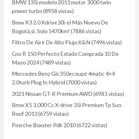
BMW 135i modelo 2011 motor 3000 twin
power turbo
(8958 vistas)
Bmw X3 2.0 Xdrive30i-el Más Nuevo De
Bogotá,sí, Solo 5470km!
(7886 vistas)
Filtro De Aire De Alto Flujo K&N
(7496 vistas)
Gsx R 150 Perfecto Estado Comprada 10 De
Mayo 2024
(7489 vistas)
Mercedes Benz Glc350ecoupé 4matic 4×4
2.0turb Plug In Hybrid
(7000 vistas)
2021 Nissan GT-R Premium AWD
(6981 vistas)
Bmw X5 3.000 Cc X-drive 35i Premium Tp Sun
Roof 2013
(6759 vistas)
Posrche Boxster Pdk 2010
(6722 vistas)