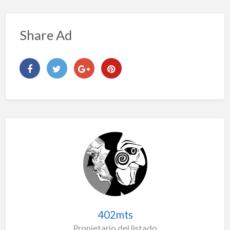
Share Ad
402mts
Propietario del listado