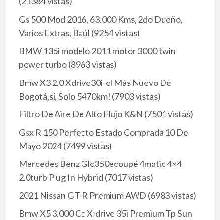
(21384 vistas)
Gs 500 Mod 2016, 63.000 Kms, 2do Dueño,
Varios Extras, Baúl
(9254 vistas)
BMW 135i modelo 2011 motor 3000 twin
power turbo
(8963 vistas)
Bmw X3 2.0 Xdrive30i-el Más Nuevo De
Bogotá,sí, Solo 5470km!
(7903 vistas)
Filtro De Aire De Alto Flujo K&N
(7501 vistas)
Gsx R 150 Perfecto Estado Comprada 10 De
Mayo 2024
(7499 vistas)
Mercedes Benz Glc350ecoupé 4matic 4×4
2.0turb Plug In Hybrid
(7017 vistas)
2021 Nissan GT-R Premium AWD
(6983 vistas)
Bmw X5 3.000 Cc X-drive 35i Premium Tp Sun