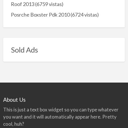
Roof 2013
(6759 vistas)
Posrche Boxster Pdk 2010
(6724 vistas)
Sold Ads
About Us
This is just a text box widget so you can type whatever
you want and it will automatically appear here. Pretty
cool, huh?