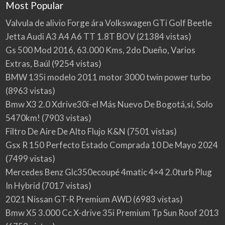
Most Popular
Valvula de alivio Forge ára Volkswagen GTi Golf Beetle
Jetta Audi A3 A4 A6 TT 1.8T BOV
(21384 vistas)
Gs 500 Mod 2016, 63.000 Kms, 2do Dueño, Varios
Extras, Baúl
(9254 vistas)
BMW 135i modelo 2011 motor 3000 twin power turbo
(8963 vistas)
Bmw X3 2.0 Xdrive30i-el Más Nuevo De Bogotá,sí, Solo
5470km!
(7903 vistas)
Filtro De Aire De Alto Flujo K&N
(7501 vistas)
Gsx R 150 Perfecto Estado Comprada 10 De Mayo 2024
(7499 vistas)
Mercedes Benz Glc350ecoupé 4matic 4×4 2.0turb Plug
In Hybrid
(7017 vistas)
2021 Nissan GT-R Premium AWD
(6983 vistas)
Bmw X5 3.000 Cc X-drive 35i Premium Tp Sun Roof 2013