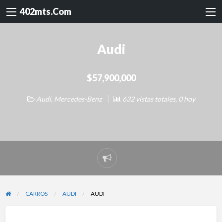
402mts.Com
Audi
$57,900,000
Audi
,
Mercedes-Benz
632 vistas totales, 0 hoy
Reportar
problema
CARROS
AUDI
AUDI