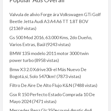
Valvula de alivio Forge ára Volkswagen GTi Golf
Beetle Jetta Audi A3 A4 A6 TT 1.8T BOV
(21369 vistas)
Gs 500 Mod 2016, 63.000 Kms, 2do Dueño,
Varios Extras, Baúl
(9243 vistas)
BMW 135i modelo 2011 motor 3000 twin
power turbo
(8958 vistas)
Bmw X3 2.0 Xdrive30i-el Más Nuevo De
Bogotá,sí, Solo 5470km!
(7873 vistas)
Filtro De Aire De Alto Flujo K&N
(7488 vistas)
Gsx R 150 Perfecto Estado Comprada 10 De
Mayo 2024
(7471 vistas)
Mercedes Benz Glc350ecoupé 4matic 4×4