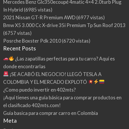
Mercedes Benz Glc350ecoupé 4matic 4×4 2.0turb Plug
In Hybrid
(6985 vistas)
2021 Nissan GT-R Premium AWD
(6977 vistas)
Bmw X5 3.000 Cc X-drive 35i Premium Tp Sun Roof 2013
(6757 vistas)
Posrche Boxster Pdk 2010
(6720 vistas)
Recent Posts
¿Las zapatillas perfectas para tu carro? Aquí es
donde encontrarlas
¡SE ACABÓ EL NEGOCIO! LLEGÓ TESLA A
COLOMBIA Y EL MERCADO EXPLOTÓ
¿Como puedo invertir en 402mts?
¡Aquí tienes una guía básica para comprar productos en
el clasificado 402mts.com!
Guia basica para comprar carro en Colombia
Meta