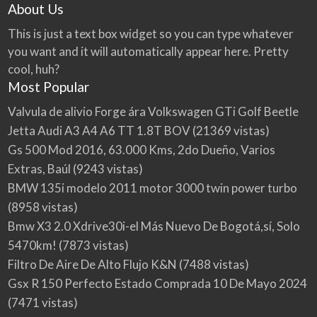
About Us
This is just a text box widget so you can type whatever
you want and it will automatically appear here. Pretty
cool, huh?
Most Popular
Valvula de alivio Forge ára Volkswagen GTi Golf Beetle
Jetta Audi A3 A4 A6 TT 1.8T BOV
(21369 vistas)
Gs 500 Mod 2016, 63.000 Kms, 2do Dueño, Varios
Extras, Baúl
(9243 vistas)
BMW 135i modelo 2011 motor 3000 twin power turbo
(8958 vistas)
Bmw X3 2.0 Xdrive30i-el Más Nuevo De Bogotá,sí, Solo
5470km!
(7873 vistas)
Filtro De Aire De Alto Flujo K&N
(7488 vistas)
Gsx R 150 Perfecto Estado Comprada 10 De Mayo 2024
(7471 vistas)