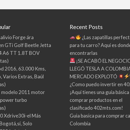
ular
Recent Posts
 alivio Forge ára
¿Las zapatillas perfec
n GTi Golf Beetle Jetta
para tu carro? Aquí es dond
4 A6 TT 1.8T BOV
encontrarlas
tas)
¡SE ACABÓ EL NEGOCI
d 2016, 63.000 Kms,
LLEGÓ TESLA A COLOMBIA
 Varios Extras, Baúl
MERCADO EXPLOTÓ
as)
¿Como puedo invertir en 4
 modelo 2011 motor
¡Aquí tienes una guía básica
 power turbo
comprar productos en el
as)
clasificado 402mts.com!
0 Xdrive30i-el Más
Guia basica para comprar ca
Bogotá,sí, Solo
Colombia