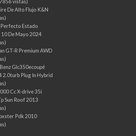
7856 vistas)
Aire De Alto Flujo K&N
as)
 Perfecto Estado
 10 De Mayo 2024
as)
san GT-R Premium AWD
as)
Benz Glc350ecoupé
 2.0turb Plug In Hybrid
as)
000 Cc X-drive 35i
p Sun Roof 2013
as)
oxster Pdk 2010
as)