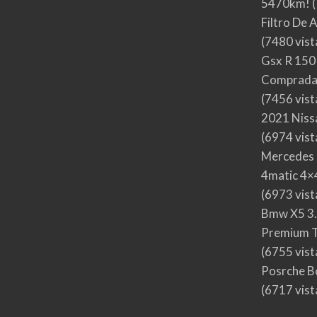
5470km!
(
Filtro De 
(7480 vist
Gsx R 150
Comprada
(7456 vist
2021 Nis
(6974 vist
Mercedes 
4matic 4×4
(6973 vist
Bmw X5 3.
Premium T
(6755 vist
Posrche B
(6717 vist