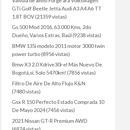
Valvula de alivio Forge ára Volkswagen
GTi Golf Beetle Jetta Audi A3 A4 A6 TT
1.8T BOV
(21359 vistas)
Gs 500 Mod 2016, 63.000 Kms, 2do
Dueño, Varios Extras, Baúl
(9238 vistas)
BMW 135i modelo 2011 motor 3000 twin
power turbo
(8956 vistas)
Bmw X3 2.0 Xdrive30i-el Más Nuevo De
Bogotá,sí, Solo 5470km!
(7856 vistas)
Filtro De Aire De Alto Flujo K&N
(7480 vistas)
Gsx R 150 Perfecto Estado Comprada 10
De Mayo 2024
(7456 vistas)
2021 Nissan GT-R Premium AWD
(6974 vistas)