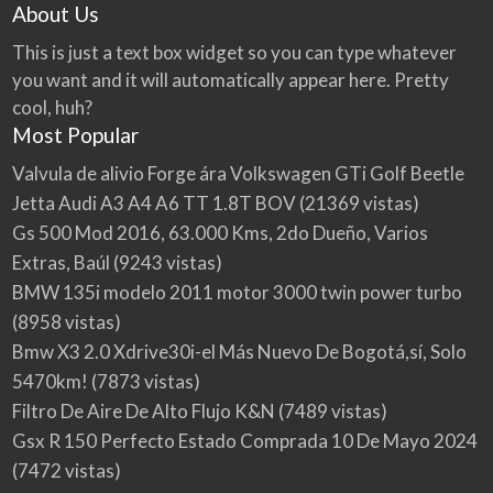
About Us
This is just a text box widget so you can type whatever
you want and it will automatically appear here. Pretty
cool, huh?
Most Popular
Valvula de alivio Forge ára Volkswagen GTi Golf Beetle
Jetta Audi A3 A4 A6 TT 1.8T BOV
(21369 vistas)
Gs 500 Mod 2016, 63.000 Kms, 2do Dueño, Varios
Extras, Baúl
(9243 vistas)
BMW 135i modelo 2011 motor 3000 twin power turbo
(8958 vistas)
Bmw X3 2.0 Xdrive30i-el Más Nuevo De Bogotá,sí, Solo
5470km!
(7873 vistas)
Filtro De Aire De Alto Flujo K&N
(7489 vistas)
Gsx R 150 Perfecto Estado Comprada 10 De Mayo 2024
(7472 vistas)