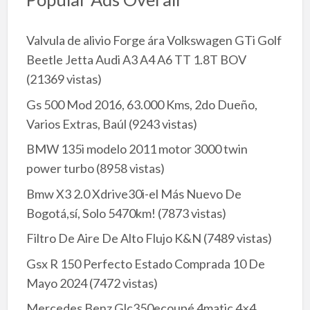
Valvula de alivio Forge ára Volkswagen GTi Golf
Beetle Jetta Audi A3 A4 A6 TT 1.8T BOV
(21369 vistas)
Gs 500 Mod 2016, 63.000 Kms, 2do Dueño,
Varios Extras, Baúl
(9243 vistas)
BMW 135i modelo 2011 motor 3000 twin
power turbo
(8958 vistas)
Bmw X3 2.0 Xdrive30i-el Más Nuevo De
Bogotá,sí, Solo 5470km!
(7873 vistas)
Filtro De Aire De Alto Flujo K&N
(7489 vistas)
Gsx R 150 Perfecto Estado Comprada 10 De
Mayo 2024
(7472 vistas)
Mercedes Benz Glc350ecoupé 4matic 4×4