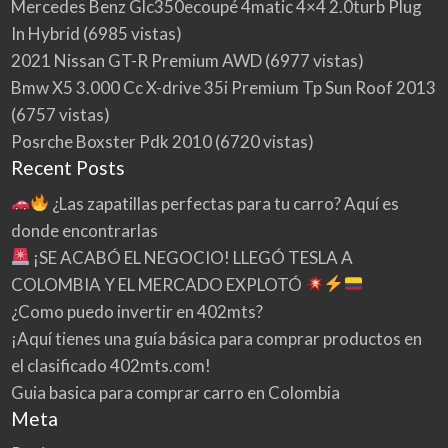
Mercedes Benz Glc350ecoupé 4matic 4×4 2.0turb Plug
In Hybrid
(6985 vistas)
2021 Nissan GT-R Premium AWD
(6977 vistas)
Bmw X5 3.000 Cc X-drive 35i Premium Tp Sun Roof 2013
(6757 vistas)
Posrche Boxster Pdk 2010
(6720 vistas)
Recent Posts
¿Las zapatillas perfectas para tu carro? Aquí es
donde encontrarlas
¡SE ACABÓ EL NEGOCIO! LLEGÓ TESLA A
COLOMBIA Y EL MERCADO EXPLOTÓ
¿Como puedo invertir en 402mts?
¡Aquí tienes una guía básica para comprar productos en
el clasificado 402mts.com!
Guia basica para comprar carro en Colombia
Meta