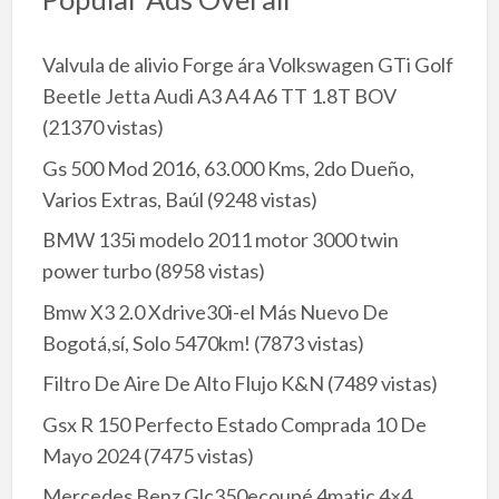
Valvula de alivio Forge ára Volkswagen GTi Golf
Beetle Jetta Audi A3 A4 A6 TT 1.8T BOV
(21370 vistas)
Gs 500 Mod 2016, 63.000 Kms, 2do Dueño,
Varios Extras, Baúl
(9248 vistas)
BMW 135i modelo 2011 motor 3000 twin
power turbo
(8958 vistas)
Bmw X3 2.0 Xdrive30i-el Más Nuevo De
Bogotá,sí, Solo 5470km!
(7873 vistas)
Filtro De Aire De Alto Flujo K&N
(7489 vistas)
Gsx R 150 Perfecto Estado Comprada 10 De
Mayo 2024
(7475 vistas)
Mercedes Benz Glc350ecoupé 4matic 4×4