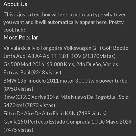
About Us
This is just a text box widget so you can type whatever
you want and it will automatically appear here. Pretty
cool, huh?
Most Popular
Valvula de alivio Forge ára Volkswagen GTi Golf Beetle
Jetta Audi A3 A4 A6 TT 1.8T BOV
(21370 vistas)
Gs 500 Mod 2016, 63.000 Kms, 2do Dueño, Varios
Extras, Baúl
(9248 vistas)
BMW 135i modelo 2011 motor 3000 twin power turbo
(8958 vistas)
Bmw X3 2.0 Xdrive30i-el Más Nuevo De Bogotá,sí, Solo
5470km!
(7873 vistas)
Filtro De Aire De Alto Flujo K&N
(7489 vistas)
Gsx R 150 Perfecto Estado Comprada 10 De Mayo 2024
(7475 vistas)