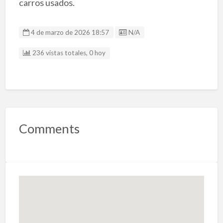
carros usados.
Listing ID
4 de marzo de 2026 18:57
N/A
236 vistas totales, 0 hoy
Comments