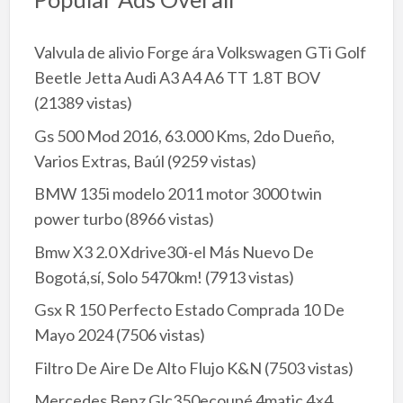
Valvula de alivio Forge ára Volkswagen GTi Golf
Beetle Jetta Audi A3 A4 A6 TT 1.8T BOV
(21389 vistas)
Gs 500 Mod 2016, 63.000 Kms, 2do Dueño,
Varios Extras, Baúl
(9259 vistas)
BMW 135i modelo 2011 motor 3000 twin
power turbo
(8966 vistas)
Bmw X3 2.0 Xdrive30i-el Más Nuevo De
Bogotá,sí, Solo 5470km!
(7913 vistas)
Gsx R 150 Perfecto Estado Comprada 10 De
Mayo 2024
(7506 vistas)
Filtro De Aire De Alto Flujo K&N
(7503 vistas)
Mercedes Benz Glc350ecoupé 4matic 4×4