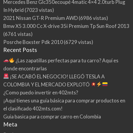
Mercedes Benz Glc350ecoupé 4matic 4×4 2.0turb Plug
In Hybrid
(7023 vistas)
2021 Nissan GT-R Premium AWD
(6986 vistas)
Bmw X5 3.000 Cc X-drive 35i Premium Tp Sun Roof 2013
(6761 vistas)
Posrche Boxster Pdk 2010
(6729 vistas)
Recent Posts
¿Las zapatillas perfectas para tu carro? Aquí es
donde encontrarlas
¡SE ACABÓ EL NEGOCIO! LLEGÓ TESLA A
COLOMBIA Y EL MERCADO EXPLOTÓ
¿Como puedo invertir en 402mts?
¡Aquí tienes una guía básica para comprar productos en
el clasificado 402mts.com!
Guia basica para comprar carro en Colombia
Meta