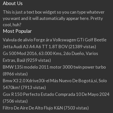
About Us
This is just a text box widget so you can type whatever
you want and it will automatically appear here. Pretty
cool, huh?
Most Popular
Valvula de alivio Forge ára Volkswagen GTi Golf Beetle
Jetta Audi A3 A4 A6 TT 1.8T BOV
(21389 vistas)
Gs 500 Mod 2016, 63.000 Kms, 2do Dueño, Varios
Extras, Baúl
(9259 vistas)
BMW 135i modelo 2011 motor 3000 twin power turbo
(8966 vistas)
Bmw X3 2.0 Xdrive30i-el Más Nuevo De Bogotá,sí, Solo
5470km!
(7913 vistas)
Gsx R 150 Perfecto Estado Comprada 10 De Mayo 2024
(7506 vistas)
Filtro De Aire De Alto Flujo K&N
(7503 vistas)