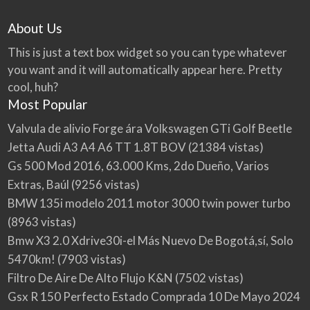
About Us
This is just a text box widget so you can type whatever
you want and it will automatically appear here. Pretty
cool, huh?
Most Popular
Valvula de alivio Forge ára Volkswagen GTi Golf Beetle
Jetta Audi A3 A4 A6 TT 1.8T BOV
(21384 vistas)
Gs 500 Mod 2016, 63.000 Kms, 2do Dueño, Varios
Extras, Baúl
(9256 vistas)
BMW 135i modelo 2011 motor 3000 twin power turbo
(8963 vistas)
Bmw X3 2.0 Xdrive30i-el Más Nuevo De Bogotá,sí, Solo
5470km!
(7903 vistas)
Filtro De Aire De Alto Flujo K&N
(7502 vistas)
Gsx R 150 Perfecto Estado Comprada 10 De Mayo 2024