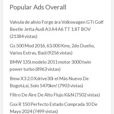
Popular Ads Overall
Valvula de alivio Forge ára Volkswagen GTi Golf
Beetle Jetta Audi A3 A4 A6 TT 1.8T BOV
(21384 vistas)
Gs 500 Mod 2016, 63.000 Kms, 2do Dueño,
Varios Extras, Baúl
(9256 vistas)
BMW 135i modelo 2011 motor 3000 twin
power turbo
(8963 vistas)
Bmw X3 2.0 Xdrive30i-el Más Nuevo De
Bogotá,sí, Solo 5470km!
(7903 vistas)
Filtro De Aire De Alto Flujo K&N
(7502 vistas)
Gsx R 150 Perfecto Estado Comprada 10 De
Mayo 2024
(7499 vistas)