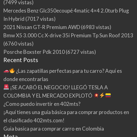
(7499 vistas)
Mercedes Benz Glc350ecoupé 4matic 4×4 2.0turb Plug
In Hybrid
(7017 vistas)
2021 Nissan GT-R Premium AWD
(6983 vistas)
Bmw X5 3.000 Cc X-drive 35i Premium Tp Sun Roof 2013
(6760 vistas)
Posrche Boxster Pdk 2010
(6727 vistas)
Recent Posts
¿Las zapatillas perfectas para tu carro? Aquí es
donde encontrarlas
¡SE ACABÓ EL NEGOCIO! LLEGÓ TESLA A
COLOMBIA Y EL MERCADO EXPLOTÓ
¿Como puedo invertir en 402mts?
¡Aquí tienes una guía básica para comprar productos en
el clasificado 402mts.com!
Guia basica para comprar carro en Colombia
Meta