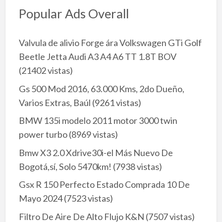
Popular Ads Overall
Valvula de alivio Forge ára Volkswagen GTi Golf
Beetle Jetta Audi A3 A4 A6 TT 1.8T BOV
(21402 vistas)
Gs 500 Mod 2016, 63.000 Kms, 2do Dueño,
Varios Extras, Baúl
(9261 vistas)
BMW 135i modelo 2011 motor 3000 twin
power turbo
(8969 vistas)
Bmw X3 2.0 Xdrive30i-el Más Nuevo De
Bogotá,sí, Solo 5470km!
(7938 vistas)
Gsx R 150 Perfecto Estado Comprada 10 De
Mayo 2024
(7523 vistas)
Filtro De Aire De Alto Flujo K&N
(7507 vistas)