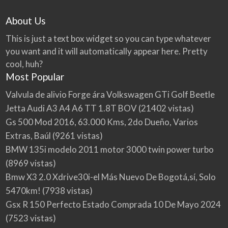
About Us
This is just a text box widget so you can type whatever
you want and it will automatically appear here. Pretty
cool, huh?
Most Popular
Valvula de alivio Forge ára Volkswagen GTi Golf Beetle
Jetta Audi A3 A4 A6 TT 1.8T BOV
(21402 vistas)
Gs 500 Mod 2016, 63.000 Kms, 2do Dueño, Varios
Extras, Baúl
(9261 vistas)
BMW 135i modelo 2011 motor 3000 twin power turbo
(8969 vistas)
Bmw X3 2.0 Xdrive30i-el Más Nuevo De Bogotá,sí, Solo
5470km!
(7938 vistas)
Gsx R 150 Perfecto Estado Comprada 10 De Mayo 2024
(7523 vistas)