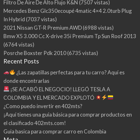
Filtro De Aire De Alto Flujo K&N
(7507 vistas)
Mercedes Benz Glc350ecoupé 4matic 4×4 2.0turb Plug
In Hybrid
(7037 vistas)
2021 Nissan GT-R Premium AWD
(6988 vistas)
Bmw X5 3.000 Cc X-drive 35i Premium Tp Sun Roof 2013
(6764 vistas)
Posrche Boxster Pdk 2010
(6735 vistas)
Recent Posts
¿Las zapatillas perfectas para tu carro? Aquí es
donde encontrarlas
¡SE ACABÓ EL NEGOCIO! LLEGÓ TESLA A
COLOMBIA Y EL MERCADO EXPLOTÓ
¿Como puedo invertir en 402mts?
¡Aquí tienes una guía básica para comprar productos en
el clasificado 402mts.com!
Guia basica para comprar carro en Colombia
Meta