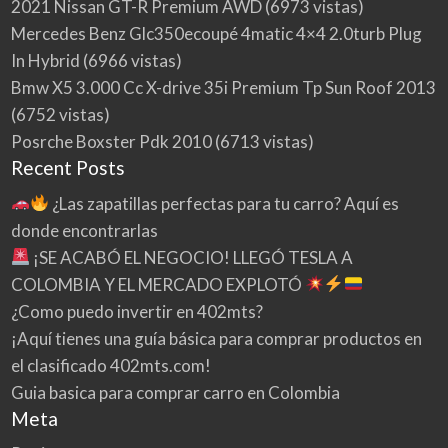
2021 Nissan GT-R Premium AWD
(6973 vistas)
Mercedes Benz Glc350ecoupé 4matic 4×4 2.0turb Plug
In Hybrid
(6966 vistas)
Bmw X5 3.000 Cc X-drive 35i Premium Tp Sun Roof 2013
(6752 vistas)
Posrche Boxster Pdk 2010
(6713 vistas)
Recent Posts
¿Las zapatillas perfectas para tu carro? Aquí es
donde encontrarlas
¡SE ACABÓ EL NEGOCIO! LLEGÓ TESLA A
COLOMBIA Y EL MERCADO EXPLOTÓ
¿Como puedo invertir en 402mts?
¡Aquí tienes una guía básica para comprar productos en
el clasificado 402mts.com!
Guia basica para comprar carro en Colombia
Meta