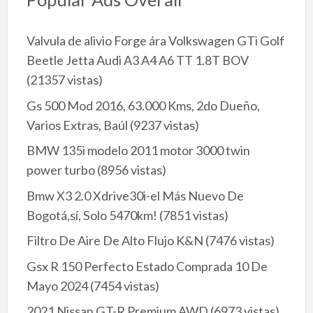
Valvula de alivio Forge ára Volkswagen GTi Golf
Beetle Jetta Audi A3 A4 A6 TT 1.8T BOV
(21357 vistas)
Gs 500 Mod 2016, 63.000 Kms, 2do Dueño,
Varios Extras, Baúl
(9237 vistas)
BMW 135i modelo 2011 motor 3000 twin
power turbo
(8956 vistas)
Bmw X3 2.0 Xdrive30i-el Más Nuevo De
Bogotá,sí, Solo 5470km!
(7851 vistas)
Filtro De Aire De Alto Flujo K&N
(7476 vistas)
Gsx R 150 Perfecto Estado Comprada 10 De
Mayo 2024
(7454 vistas)
2021 Nissan GT-R Premium AWD
(6973 vistas)