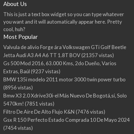
About Us
This is just a text box widget so you can type whatever
you want and it will automatically appear here. Pretty
cool, huh?
Most Popular
Valvula de alivio Forge ára Volkswagen GTi Golf Beetle
Jetta Audi A3 A4 A6 TT 1.8T BOV
(21357 vistas)
Gs 500 Mod 2016, 63.000 Kms, 2do Dueño, Varios
Extras, Baúl
(9237 vistas)
BMW 135i modelo 2011 motor 3000 twin power turbo
(8956 vistas)
Bmw X3 2.0 Xdrive30i-el Más Nuevo De Bogotá,sí, Solo
5470km!
(7851 vistas)
Filtro De Aire De Alto Flujo K&N
(7476 vistas)
Gsx R 150 Perfecto Estado Comprada 10 De Mayo 2024
(7454 vistas)