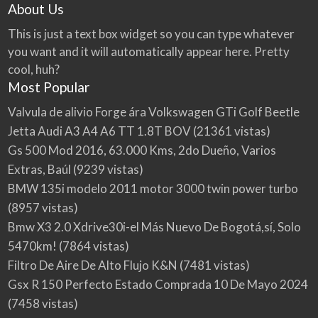
About Us
This is just a text box widget so you can type whatever
you want and it will automatically appear here. Pretty
cool, huh?
Most Popular
Valvula de alivio Forge ára Volkswagen GTi Golf Beetle
Jetta Audi A3 A4 A6 TT 1.8T BOV
(21361 vistas)
Gs 500 Mod 2016, 63.000 Kms, 2do Dueño, Varios
Extras, Baúl
(9239 vistas)
BMW 135i modelo 2011 motor 3000 twin power turbo
(8957 vistas)
Bmw X3 2.0 Xdrive30i-el Más Nuevo De Bogotá,sí, Solo
5470km!
(7864 vistas)
Filtro De Aire De Alto Flujo K&N
(7481 vistas)
Gsx R 150 Perfecto Estado Comprada 10 De Mayo 2024
(7458 vistas)