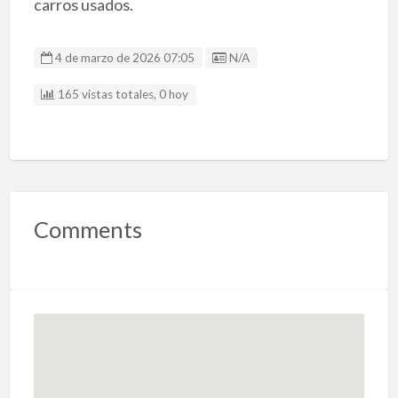
carros usados.
Listing ID
4 de marzo de 2026 07:05
N/A
165 vistas totales, 0 hoy
Comments