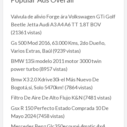
Valvula de alivio Forge ára Volkswagen GTi Golf
Beetle Jetta Audi A3 A4 A6 TT 1.8T BOV
(21361 vistas)
Gs 500 Mod 2016, 63.000 Kms, 2do Dueño,
Varios Extras, Baúl
(9239 vistas)
BMW 135i modelo 2011 motor 3000 twin
power turbo
(8957 vistas)
Bmw X3 2.0 Xdrive30i-el Más Nuevo De
Bogotá,sí, Solo 5470km!
(7864 vistas)
Filtro De Aire De Alto Flujo K&N
(7481 vistas)
Gsx R 150 Perfecto Estado Comprada 10 De
Mayo 2024
(7458 vistas)
Mercedes Benz Glc350ecoupé 4matic 4×4