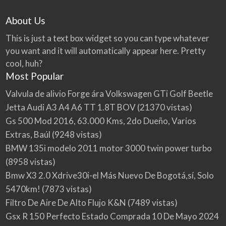
About Us
This is just a text box widget so you can type whatever
you want and it will automatically appear here. Pretty
cool, huh?
Most Popular
Valvula de alivio Forge ára Volkswagen GTi Golf Beetle
Jetta Audi A3 A4 A6 TT 1.8T BOV
(21370 vistas)
Gs 500 Mod 2016, 63.000 Kms, 2do Dueño, Varios
Extras, Baúl
(9248 vistas)
BMW 135i modelo 2011 motor 3000 twin power turbo
(8958 vistas)
Bmw X3 2.0 Xdrive30i-el Más Nuevo De Bogotá,sí, Solo
5470km!
(7873 vistas)
Filtro De Aire De Alto Flujo K&N
(7489 vistas)
Gsx R 150 Perfecto Estado Comprada 10 De Mayo 2024