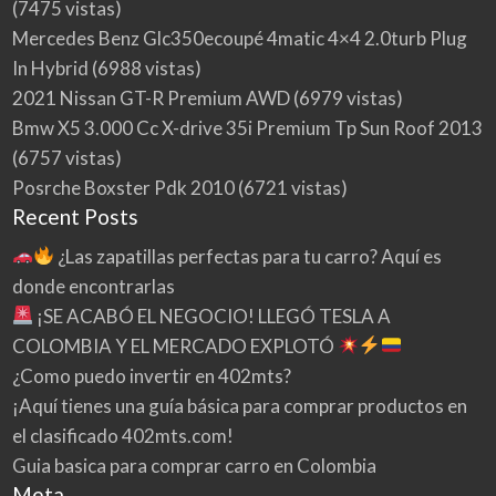
(7475 vistas)
Mercedes Benz Glc350ecoupé 4matic 4×4 2.0turb Plug
In Hybrid
(6988 vistas)
2021 Nissan GT-R Premium AWD
(6979 vistas)
Bmw X5 3.000 Cc X-drive 35i Premium Tp Sun Roof 2013
(6757 vistas)
Posrche Boxster Pdk 2010
(6721 vistas)
Recent Posts
¿Las zapatillas perfectas para tu carro? Aquí es
donde encontrarlas
¡SE ACABÓ EL NEGOCIO! LLEGÓ TESLA A
COLOMBIA Y EL MERCADO EXPLOTÓ
¿Como puedo invertir en 402mts?
¡Aquí tienes una guía básica para comprar productos en
el clasificado 402mts.com!
Guia basica para comprar carro en Colombia
Meta