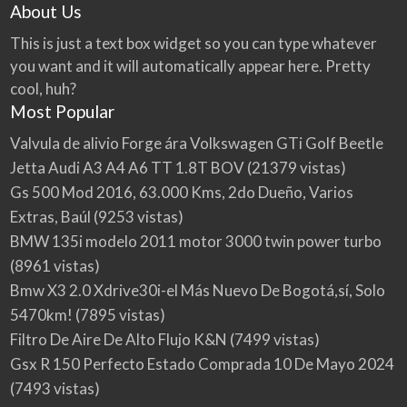
About Us
This is just a text box widget so you can type whatever
you want and it will automatically appear here. Pretty
cool, huh?
Most Popular
Valvula de alivio Forge ára Volkswagen GTi Golf Beetle
Jetta Audi A3 A4 A6 TT 1.8T BOV
(21379 vistas)
Gs 500 Mod 2016, 63.000 Kms, 2do Dueño, Varios
Extras, Baúl
(9253 vistas)
BMW 135i modelo 2011 motor 3000 twin power turbo
(8961 vistas)
Bmw X3 2.0 Xdrive30i-el Más Nuevo De Bogotá,sí, Solo
5470km!
(7895 vistas)
Filtro De Aire De Alto Flujo K&N
(7499 vistas)
Gsx R 150 Perfecto Estado Comprada 10 De Mayo 2024
(7493 vistas)