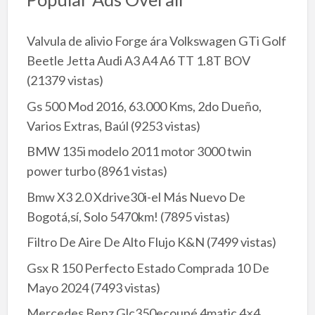
Valvula de alivio Forge ára Volkswagen GTi Golf
Beetle Jetta Audi A3 A4 A6 TT 1.8T BOV
(21379 vistas)
Gs 500 Mod 2016, 63.000 Kms, 2do Dueño,
Varios Extras, Baúl
(9253 vistas)
BMW 135i modelo 2011 motor 3000 twin
power turbo
(8961 vistas)
Bmw X3 2.0 Xdrive30i-el Más Nuevo De
Bogotá,sí, Solo 5470km!
(7895 vistas)
Filtro De Aire De Alto Flujo K&N
(7499 vistas)
Gsx R 150 Perfecto Estado Comprada 10 De
Mayo 2024
(7493 vistas)
Mercedes Benz Glc350ecoupé 4matic 4×4