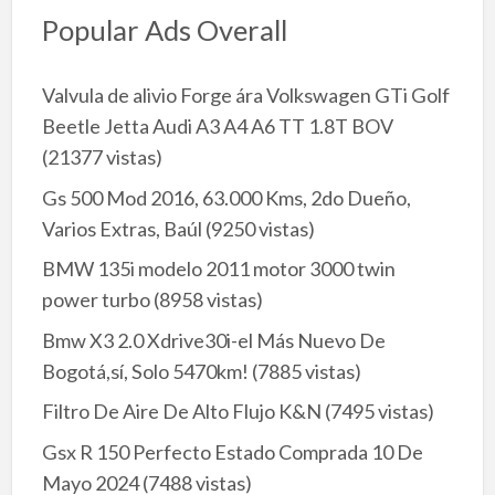
Popular Ads Overall
Valvula de alivio Forge ára Volkswagen GTi Golf
Beetle Jetta Audi A3 A4 A6 TT 1.8T BOV
(21377 vistas)
Gs 500 Mod 2016, 63.000 Kms, 2do Dueño,
Varios Extras, Baúl
(9250 vistas)
BMW 135i modelo 2011 motor 3000 twin
power turbo
(8958 vistas)
Bmw X3 2.0 Xdrive30i-el Más Nuevo De
Bogotá,sí, Solo 5470km!
(7885 vistas)
Filtro De Aire De Alto Flujo K&N
(7495 vistas)
Gsx R 150 Perfecto Estado Comprada 10 De
Mayo 2024
(7488 vistas)