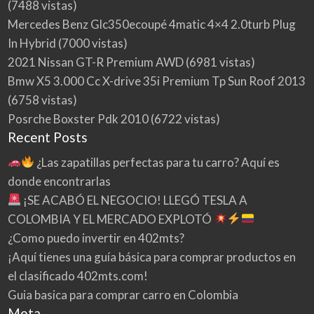
(7488 vistas)
Mercedes Benz Glc350ecoupé 4matic 4×4 2.0turb Plug
In Hybrid
(7000 vistas)
2021 Nissan GT-R Premium AWD
(6981 vistas)
Bmw X5 3.000 Cc X-drive 35i Premium Tp Sun Roof 2013
(6758 vistas)
Posrche Boxster Pdk 2010
(6722 vistas)
Recent Posts
¿Las zapatillas perfectas para tu carro? Aquí es
donde encontrarlas
¡SE ACABÓ EL NEGOCIO! LLEGÓ TESLA A
COLOMBIA Y EL MERCADO EXPLOTÓ
¿Como puedo invertir en 402mts?
¡Aquí tienes una guía básica para comprar productos en
el clasificado 402mts.com!
Guia basica para comprar carro en Colombia
Meta