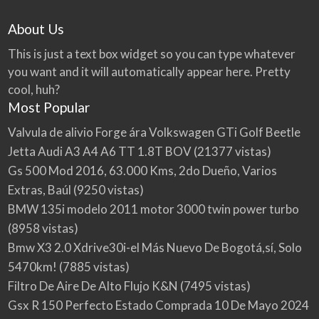
About Us
This is just a text box widget so you can type whatever
you want and it will automatically appear here. Pretty
cool, huh?
Most Popular
Valvula de alivio Forge ára Volkswagen GTi Golf Beetle
Jetta Audi A3 A4 A6 TT 1.8T BOV
(21377 vistas)
Gs 500 Mod 2016, 63.000 Kms, 2do Dueño, Varios
Extras, Baúl
(9250 vistas)
BMW 135i modelo 2011 motor 3000 twin power turbo
(8958 vistas)
Bmw X3 2.0 Xdrive30i-el Más Nuevo De Bogotá,sí, Solo
5470km!
(7885 vistas)
Filtro De Aire De Alto Flujo K&N
(7495 vistas)
Gsx R 150 Perfecto Estado Comprada 10 De Mayo 2024