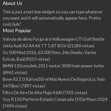
About Us
This is just a text box widget so you can type whatever
you want and it will automatically appear here. Pretty
cool, huh?
Most Popular
Valvula de alivio Forge ára Volkswagen GTi Golf Beetle
Jetta Audi A3 A4 A6 TT 1.8T BOV
(21380 vistas)
Gs 500 Mod 2016, 63.000 Kms, 2do Dueño, Varios
Extras, Baúl
(9253 vistas)
BMW 135i modelo 2011 motor 3000 twin power turbo
(8961 vistas)
Bmw X3 2.0 Xdrive30i-el Más Nuevo De Bogotá,sí, Solo
5470km!
(7897 vistas)
Filtro De Aire De Alto Flujo K&N
(7501 vistas)
Gsx R 150 Perfecto Estado Comprada 10 De Mayo 2024
(7494 vistas)