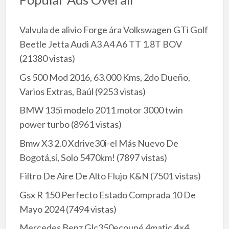
Valvula de alivio Forge ára Volkswagen GTi Golf
Beetle Jetta Audi A3 A4 A6 TT 1.8T BOV
(21380 vistas)
Gs 500 Mod 2016, 63.000 Kms, 2do Dueño,
Varios Extras, Baúl
(9253 vistas)
BMW 135i modelo 2011 motor 3000 twin
power turbo
(8961 vistas)
Bmw X3 2.0 Xdrive30i-el Más Nuevo De
Bogotá,sí, Solo 5470km!
(7897 vistas)
Filtro De Aire De Alto Flujo K&N
(7501 vistas)
Gsx R 150 Perfecto Estado Comprada 10 De
Mayo 2024
(7494 vistas)
Mercedes Benz Glc350ecoupé 4matic 4×4