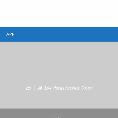
m
APP
164 vistas totales, 0 hoy