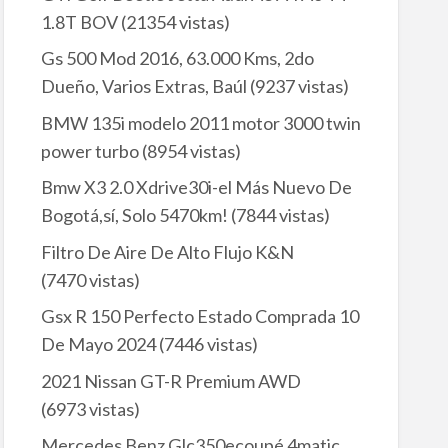
1.8T BOV
(21354 vistas)
Gs 500 Mod 2016, 63.000 Kms, 2do
Dueño, Varios Extras, Baúl
(9237 vistas)
BMW 135i modelo 2011 motor 3000 twin
power turbo
(8954 vistas)
Bmw X3 2.0 Xdrive30i-el Más Nuevo De
Bogotá,sí, Solo 5470km!
(7844 vistas)
Filtro De Aire De Alto Flujo K&N
(7470 vistas)
Gsx R 150 Perfecto Estado Comprada 10
De Mayo 2024
(7446 vistas)
2021 Nissan GT-R Premium AWD
(6973 vistas)
Mercedes Benz Glc350ecoupé 4matic