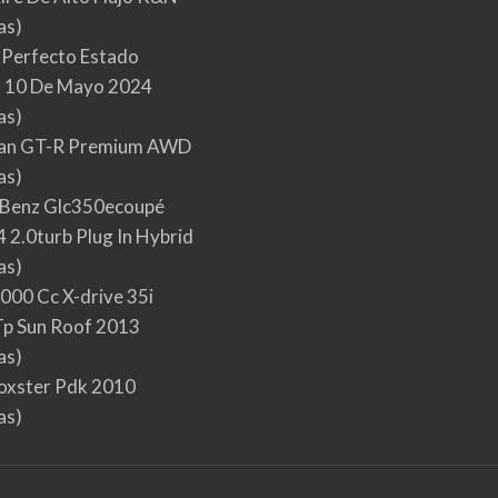
as)
 Perfecto Estado
 10 De Mayo 2024
as)
san GT-R Premium AWD
as)
Benz Glc350ecoupé
 2.0turb Plug In Hybrid
as)
000 Cc X-drive 35i
p Sun Roof 2013
as)
oxster Pdk 2010
as)