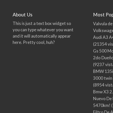
About Us
Most Pop
This is just a text box widget so
Valvula de
you can type whatever you want
Volkswage
and it will automatically appear
Audi A3 A
here. Pretty cool, huh?
(21354 vis
Gs 500 Mo
2do Dueño,
(9237 vist
BMW 135i
3000 twin
(8954 vist
Bmw X3 2.
Nuevo De 
5470km!
(
Filtro De 