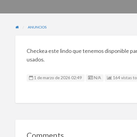
ANUNCIOS
Checkea este lindo que tenemos disponible para
usados.
Listing ID
1 de marzo de 2026 02:49
N/A
164 vistas to
Comments