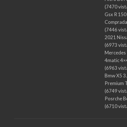
(7470 vist
Gsx R 150
Comprada
(7446 vist
2021 Nis
(6973 vist
Mercedes 
4matic 4×4
(6963 vist
Bmw X5 3.
Premium T
(6749 vist
Posrche B
(6710 vist