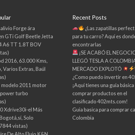
ular
Recent Posts
 alivio Forge ára
¿Las zapatillas perfec
n GTi Golf Beetle Jetta
para tu carro? Aquí es dond
4 A6 TT 1.8T BOV
encontrarlas
tas)
¡SE ACABÓ EL NEGOCI
d 2016, 63.000 Kms,
LLEGÓ TESLA A COLOMBIA
 Varios Extras, Baúl
MERCADO EXPLOTÓ
as)
¿Como puedo invertir en 4
 modelo 2011 motor
¡Aquí tienes una guía básica
 power turbo
comprar productos en el
as)
clasificado 402mts.com!
0 Xdrive30i-el Más
Guia basica para comprar ca
Bogotá,sí, Solo
Colombia
7844 vistas)
Aire De Alto Flujo K&N