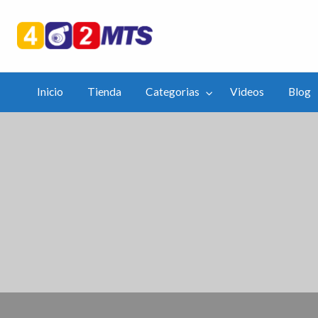
402mts.Co
ias
Videos
Blog
APP
Inicio
Tienda
Categorias
Videos
Blog