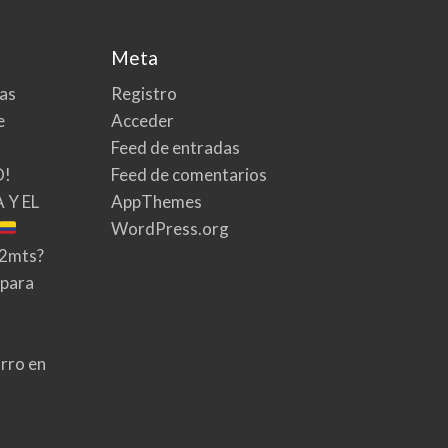
Meta
tas
Registro
e
Acceder
Feed de entradas
O!
Feed de comentarios
 Y EL
AppThemes
WordPress.org
02mts?
 para
rro en