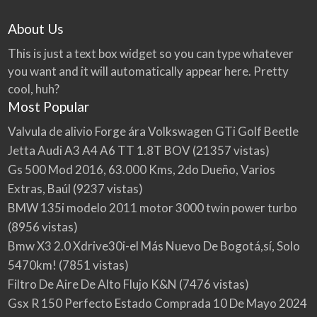
About Us
This is just a text box widget so you can type whatever
you want and it will automatically appear here. Pretty
cool, huh?
Most Popular
Valvula de alivio Forge ára Volkswagen GTi Golf Beetle
Jetta Audi A3 A4 A6 TT 1.8T BOV
(21357 vistas)
Gs 500 Mod 2016, 63.000 Kms, 2do Dueño, Varios
Extras, Baúl
(9237 vistas)
BMW 135i modelo 2011 motor 3000 twin power turbo
(8956 vistas)
Bmw X3 2.0 Xdrive30i-el Más Nuevo De Bogotá,sí, Solo
5470km!
(7851 vistas)
Filtro De Aire De Alto Flujo K&N
(7476 vistas)
Gsx R 150 Perfecto Estado Comprada 10 De Mayo 2024