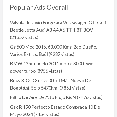
Popular Ads Overall
Valvula de alivio Forge ára Volkswagen GTi Golf
Beetle Jetta Audi A3 A4 A6 TT 1.8T BOV
(21357 vistas)
Gs 500 Mod 2016, 63.000 Kms, 2do Dueño,
Varios Extras, Baúl
(9237 vistas)
BMW 135i modelo 2011 motor 3000 twin
power turbo
(8956 vistas)
Bmw X3 2.0 Xdrive30i-el Más Nuevo De
Bogotá,sí, Solo 5470km!
(7851 vistas)
Filtro De Aire De Alto Flujo K&N
(7476 vistas)
Gsx R 150 Perfecto Estado Comprada 10 De
Mayo 2024
(7454 vistas)