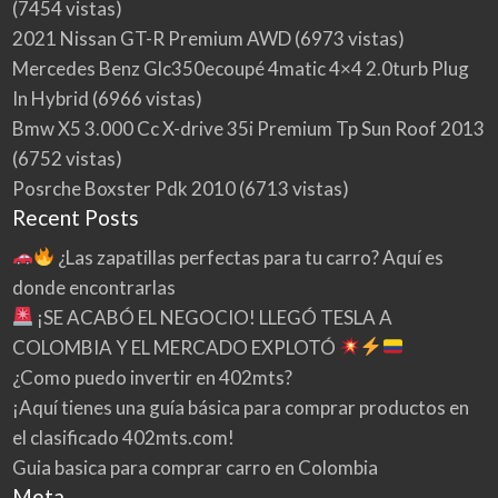
(7454 vistas)
2021 Nissan GT-R Premium AWD
(6973 vistas)
Mercedes Benz Glc350ecoupé 4matic 4×4 2.0turb Plug
In Hybrid
(6966 vistas)
Bmw X5 3.000 Cc X-drive 35i Premium Tp Sun Roof 2013
(6752 vistas)
Posrche Boxster Pdk 2010
(6713 vistas)
Recent Posts
¿Las zapatillas perfectas para tu carro? Aquí es
donde encontrarlas
¡SE ACABÓ EL NEGOCIO! LLEGÓ TESLA A
COLOMBIA Y EL MERCADO EXPLOTÓ
¿Como puedo invertir en 402mts?
¡Aquí tienes una guía básica para comprar productos en
el clasificado 402mts.com!
Guia basica para comprar carro en Colombia
Meta