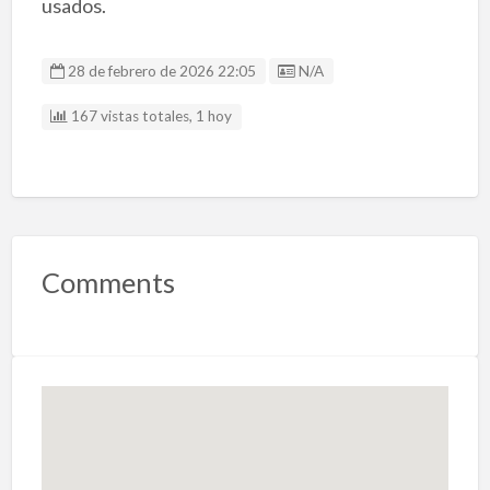
usados.
Listing ID
28 de febrero de 2026 22:05
N/A
167 vistas totales, 1 hoy
Comments