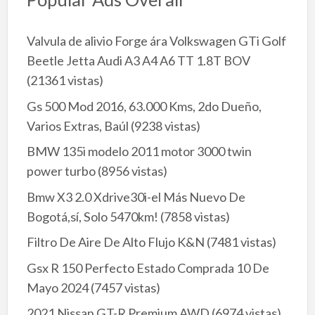
Valvula de alivio Forge ára Volkswagen GTi Golf
Beetle Jetta Audi A3 A4 A6 TT 1.8T BOV
(21361 vistas)
Gs 500 Mod 2016, 63.000 Kms, 2do Dueño,
Varios Extras, Baúl
(9238 vistas)
BMW 135i modelo 2011 motor 3000 twin
power turbo
(8956 vistas)
Bmw X3 2.0 Xdrive30i-el Más Nuevo De
Bogotá,sí, Solo 5470km!
(7858 vistas)
Filtro De Aire De Alto Flujo K&N
(7481 vistas)
Gsx R 150 Perfecto Estado Comprada 10 De
Mayo 2024
(7457 vistas)
2021 Nissan GT-R Premium AWD
(6974 vistas)