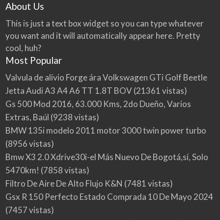
About Us
This is just a text box widget so you can type whatever
you want and it will automatically appear here. Pretty
cool, huh?
Most Popular
Valvula de alivio Forge ára Volkswagen GTi Golf Beetle
Jetta Audi A3 A4 A6 TT 1.8T BOV
(21361 vistas)
Gs 500 Mod 2016, 63.000 Kms, 2do Dueño, Varios
Extras, Baúl
(9238 vistas)
BMW 135i modelo 2011 motor 3000 twin power turbo
(8956 vistas)
Bmw X3 2.0 Xdrive30i-el Más Nuevo De Bogotá,sí, Solo
5470km!
(7858 vistas)
Filtro De Aire De Alto Flujo K&N
(7481 vistas)
Gsx R 150 Perfecto Estado Comprada 10 De Mayo 2024
(7457 vistas)