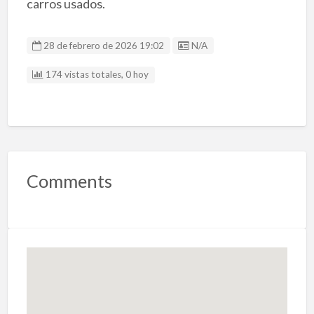
carros usados.
Listing ID
28 de febrero de 2026 19:02
N/A
174 vistas totales, 0 hoy
Comments