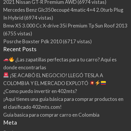
2021 Nissan GT-R Premium AWD
(6974 vistas)
Mercedes Benz Glc350ecoupé 4matic 4×4 2.0turb Plug
In Hybrid
(6974 vistas)
Bmw X5 3.000 Cc X-drive 35i Premium Tp Sun Roof 2013
(6755 vistas)
Posrche Boxster Pdk 2010
(6717 vistas)
Recent Posts
¿Las zapatillas perfectas para tu carro? Aquí es
donde encontrarlas
¡SE ACABÓ EL NEGOCIO! LLEGÓ TESLA A
COLOMBIA Y EL MERCADO EXPLOTÓ
¿Como puedo invertir en 402mts?
¡Aquí tienes una guía básica para comprar productos en
el clasificado 402mts.com!
Guia basica para comprar carro en Colombia
Meta