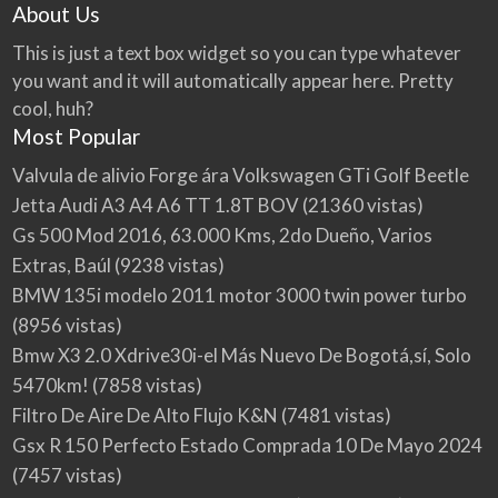
About Us
This is just a text box widget so you can type whatever
you want and it will automatically appear here. Pretty
cool, huh?
Most Popular
Valvula de alivio Forge ára Volkswagen GTi Golf Beetle
Jetta Audi A3 A4 A6 TT 1.8T BOV
(21360 vistas)
Gs 500 Mod 2016, 63.000 Kms, 2do Dueño, Varios
Extras, Baúl
(9238 vistas)
BMW 135i modelo 2011 motor 3000 twin power turbo
(8956 vistas)
Bmw X3 2.0 Xdrive30i-el Más Nuevo De Bogotá,sí, Solo
5470km!
(7858 vistas)
Filtro De Aire De Alto Flujo K&N
(7481 vistas)
Gsx R 150 Perfecto Estado Comprada 10 De Mayo 2024
(7457 vistas)