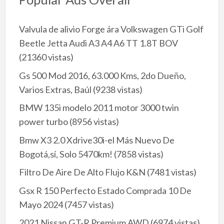
Valvula de alivio Forge ára Volkswagen GTi Golf
Beetle Jetta Audi A3 A4 A6 TT 1.8T BOV
(21360 vistas)
Gs 500 Mod 2016, 63.000 Kms, 2do Dueño,
Varios Extras, Baúl
(9238 vistas)
BMW 135i modelo 2011 motor 3000 twin
power turbo
(8956 vistas)
Bmw X3 2.0 Xdrive30i-el Más Nuevo De
Bogotá,sí, Solo 5470km!
(7858 vistas)
Filtro De Aire De Alto Flujo K&N
(7481 vistas)
Gsx R 150 Perfecto Estado Comprada 10 De
Mayo 2024
(7457 vistas)
2021 Nissan GT-R Premium AWD
(6974 vistas)