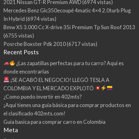
2021 Nissan GT-R Premium AWD
(6974 vistas)
Mercedes Benz Glc350ecoupé 4matic 4×4 2.0turb Plug
In Hybrid
(6974 vistas)
Bmw X5 3.000 Cc X-drive 35i Premium Tp Sun Roof 2013
(6755 vistas)
Posrche Boxster Pdk 2010
(6717 vistas)
Recent Posts
¿Las zapatillas perfectas para tu carro? Aquí es
donde encontrarlas
¡SE ACABÓ EL NEGOCIO! LLEGÓ TESLA A
COLOMBIA Y EL MERCADO EXPLOTÓ
¿Como puedo invertir en 402mts?
¡Aquí tienes una guía básica para comprar productos en
el clasificado 402mts.com!
Guia basica para comprar carro en Colombia
Meta