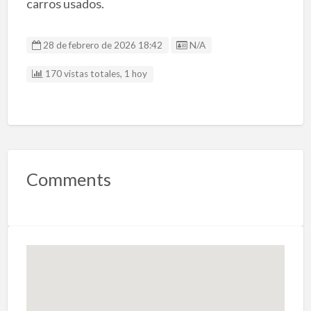
carros usados.
Listing ID
28 de febrero de 2026 18:42
N/A
170 vistas totales, 1 hoy
Comments