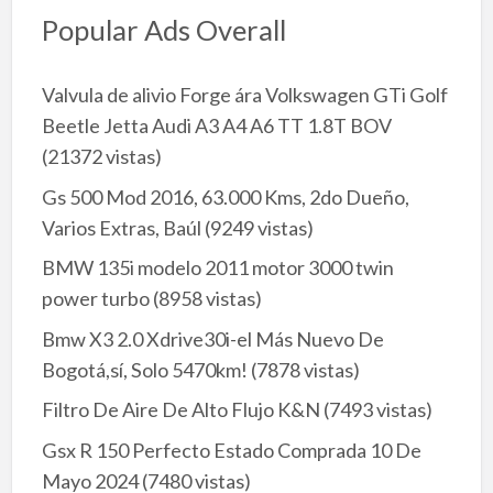
Popular Ads Overall
Valvula de alivio Forge ára Volkswagen GTi Golf
Beetle Jetta Audi A3 A4 A6 TT 1.8T BOV
(21372 vistas)
Gs 500 Mod 2016, 63.000 Kms, 2do Dueño,
Varios Extras, Baúl
(9249 vistas)
BMW 135i modelo 2011 motor 3000 twin
power turbo
(8958 vistas)
Bmw X3 2.0 Xdrive30i-el Más Nuevo De
Bogotá,sí, Solo 5470km!
(7878 vistas)
Filtro De Aire De Alto Flujo K&N
(7493 vistas)
Gsx R 150 Perfecto Estado Comprada 10 De
Mayo 2024
(7480 vistas)