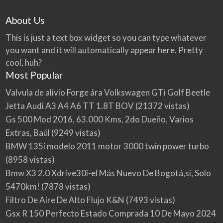
About Us
This is just a text box widget so you can type whatever
you want and it will automatically appear here. Pretty
cool, huh?
Most Popular
Valvula de alivio Forge ára Volkswagen GTi Golf Beetle
Jetta Audi A3 A4 A6 TT 1.8T BOV
(21372 vistas)
Gs 500 Mod 2016, 63.000 Kms, 2do Dueño, Varios
Extras, Baúl
(9249 vistas)
BMW 135i modelo 2011 motor 3000 twin power turbo
(8958 vistas)
Bmw X3 2.0 Xdrive30i-el Más Nuevo De Bogotá,sí, Solo
5470km!
(7878 vistas)
Filtro De Aire De Alto Flujo K&N
(7493 vistas)
Gsx R 150 Perfecto Estado Comprada 10 De Mayo 2024