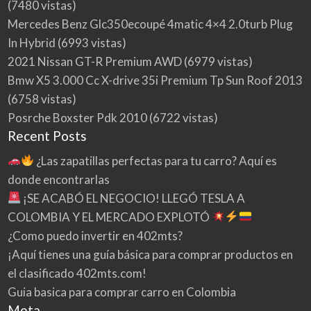
(7480 vistas)
Mercedes Benz Glc350ecoupé 4matic 4×4 2.0turb Plug
In Hybrid
(6993 vistas)
2021 Nissan GT-R Premium AWD
(6979 vistas)
Bmw X5 3.000 Cc X-drive 35i Premium Tp Sun Roof 2013
(6758 vistas)
Posrche Boxster Pdk 2010
(6722 vistas)
Recent Posts
¿Las zapatillas perfectas para tu carro? Aquí es
donde encontrarlas
¡SE ACABÓ EL NEGOCIO! LLEGÓ TESLA A
COLOMBIA Y EL MERCADO EXPLOTÓ
¿Como puedo invertir en 402mts?
¡Aquí tienes una guía básica para comprar productos en
el clasificado 402mts.com!
Guia basica para comprar carro en Colombia
Meta