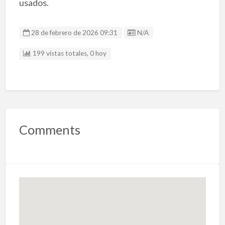
usados.
Listing ID
28 de febrero de 2026 09:31
N/A
199 vistas totales, 0 hoy
Comments