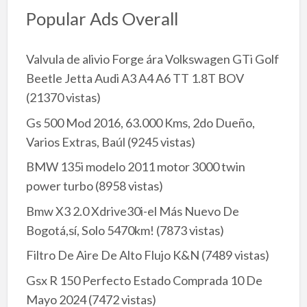
Popular Ads Overall
Valvula de alivio Forge ára Volkswagen GTi Golf
Beetle Jetta Audi A3 A4 A6 TT 1.8T BOV
(21370 vistas)
Gs 500 Mod 2016, 63.000 Kms, 2do Dueño,
Varios Extras, Baúl
(9245 vistas)
BMW 135i modelo 2011 motor 3000 twin
power turbo
(8958 vistas)
Bmw X3 2.0 Xdrive30i-el Más Nuevo De
Bogotá,sí, Solo 5470km!
(7873 vistas)
Filtro De Aire De Alto Flujo K&N
(7489 vistas)
Gsx R 150 Perfecto Estado Comprada 10 De
Mayo 2024
(7472 vistas)