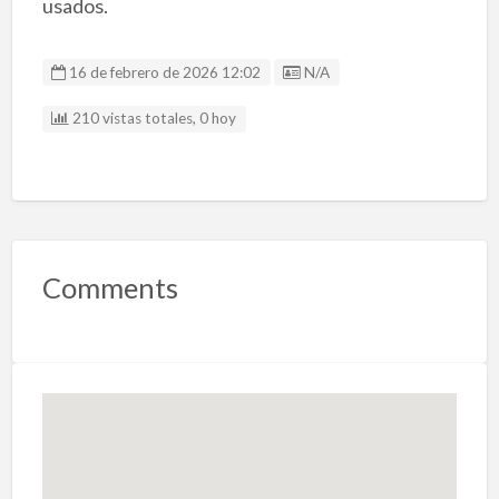
usados.
Listing ID
16 de febrero de 2026 12:02
N/A
210 vistas totales, 0 hoy
Comments