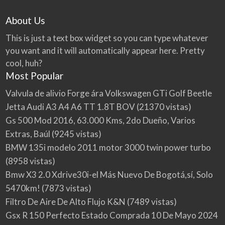
About Us
This is just a text box widget so you can type whatever
you want and it will automatically appear here. Pretty
cool, huh?
Most Popular
Valvula de alivio Forge ára Volkswagen GTi Golf Beetle
Jetta Audi A3 A4 A6 TT 1.8T BOV
(21370 vistas)
Gs 500 Mod 2016, 63.000 Kms, 2do Dueño, Varios
Extras, Baúl
(9245 vistas)
BMW 135i modelo 2011 motor 3000 twin power turbo
(8958 vistas)
Bmw X3 2.0 Xdrive30i-el Más Nuevo De Bogotá,sí, Solo
5470km!
(7873 vistas)
Filtro De Aire De Alto Flujo K&N
(7489 vistas)
Gsx R 150 Perfecto Estado Comprada 10 De Mayo 2024