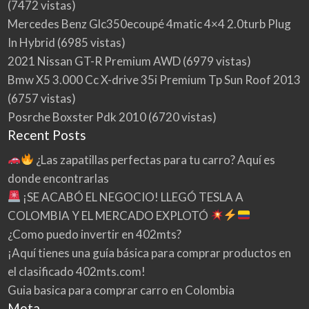
(7472 vistas)
Mercedes Benz Glc350ecoupé 4matic 4×4 2.0turb Plug
In Hybrid
(6985 vistas)
2021 Nissan GT-R Premium AWD
(6979 vistas)
Bmw X5 3.000 Cc X-drive 35i Premium Tp Sun Roof 2013
(6757 vistas)
Posrche Boxster Pdk 2010
(6720 vistas)
Recent Posts
¿Las zapatillas perfectas para tu carro? Aquí es
donde encontrarlas
¡SE ACABÓ EL NEGOCIO! LLEGÓ TESLA A
COLOMBIA Y EL MERCADO EXPLOTÓ
¿Como puedo invertir en 402mts?
¡Aquí tienes una guía básica para comprar productos en
el clasificado 402mts.com!
Guia basica para comprar carro en Colombia
Meta