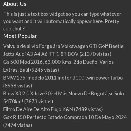
About Us
This is just a text box widget so you can type whatever
you want and it will automatically appear here. Pretty
cool, huh?
Most Popular
Valvula de alivio Forge ára Volkswagen GTi Golf Beetle
Jetta Audi A3 A4 A6 TT 1.8T BOV
(21370 vistas)
Gs 500 Mod 2016, 63.000 Kms, 2do Dueño, Varios
Extras, Baúl
(9245 vistas)
BMW 135i modelo 2011 motor 3000 twin power turbo
(8958 vistas)
Bmw X3 2.0 Xdrive30i-el Más Nuevo De Bogotá,sí, Solo
5470km!
(7873 vistas)
Filtro De Aire De Alto Flujo K&N
(7489 vistas)
Gsx R 150 Perfecto Estado Comprada 10 De Mayo 2024
(7474 vistas)