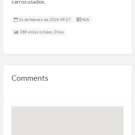
carros usados.
Listing ID
16 de febrero de 2026 09:27
N/A
188 vistas totales, 0 hoy
Comments