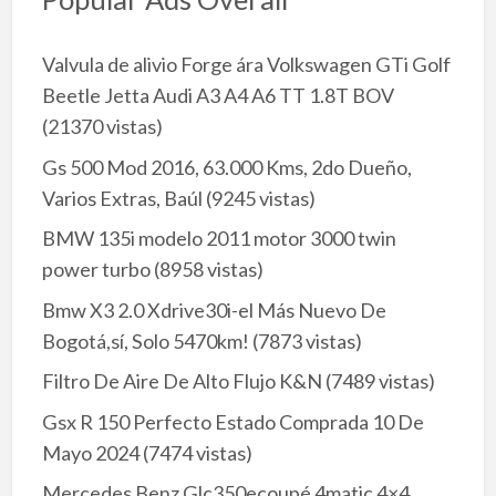
Valvula de alivio Forge ára Volkswagen GTi Golf
Beetle Jetta Audi A3 A4 A6 TT 1.8T BOV
(21370 vistas)
Gs 500 Mod 2016, 63.000 Kms, 2do Dueño,
Varios Extras, Baúl
(9245 vistas)
BMW 135i modelo 2011 motor 3000 twin
power turbo
(8958 vistas)
Bmw X3 2.0 Xdrive30i-el Más Nuevo De
Bogotá,sí, Solo 5470km!
(7873 vistas)
Filtro De Aire De Alto Flujo K&N
(7489 vistas)
Gsx R 150 Perfecto Estado Comprada 10 De
Mayo 2024
(7474 vistas)
Mercedes Benz Glc350ecoupé 4matic 4×4