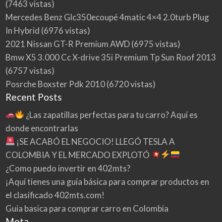
(7463 vistas)
Mercedes Benz Glc350ecoupé 4matic 4×4 2.0turb Plug
In Hybrid
(6976 vistas)
2021 Nissan GT-R Premium AWD
(6975 vistas)
Bmw X5 3.000 Cc X-drive 35i Premium Tp Sun Roof 2013
(6757 vistas)
Posrche Boxster Pdk 2010
(6720 vistas)
Recent Posts
¿Las zapatillas perfectas para tu carro? Aquí es
donde encontrarlas
¡SE ACABÓ EL NEGOCIO! LLEGÓ TESLA A
COLOMBIA Y EL MERCADO EXPLOTÓ
¿Como puedo invertir en 402mts?
¡Aquí tienes una guía básica para comprar productos en
el clasificado 402mts.com!
Guia basica para comprar carro en Colombia
Meta