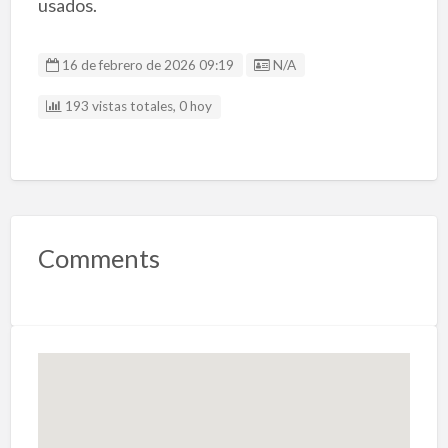
usados.
Listing ID
16 de febrero de 2026 09:19
N/A
193 vistas totales, 0 hoy
Comments