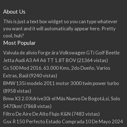
About Us
This is just a text box widget so you can type whatever
you want and it will automatically appear here. Pretty
cool, huh?
Most Popular
Valvula de alivio Forge ára Volkswagen GTi Golf Beetle
Jetta Audi A3 A4 A6 TT 1.8T BOV
(21364 vistas)
Gs 500 Mod 2016, 63.000 Kms, 2do Dueño, Varios
Extras, Baúl
(9240 vistas)
BMW 135i modelo 2011 motor 3000 twin power turbo
(8958 vistas)
Bmw X3 2.0 Xdrive30i-el Más Nuevo De Bogotá,sí, Solo
5470km!
(7868 vistas)
Filtro De Aire De Alto Flujo K&N
(7483 vistas)
Gsx R 150 Perfecto Estado Comprada 10 De Mayo 2024