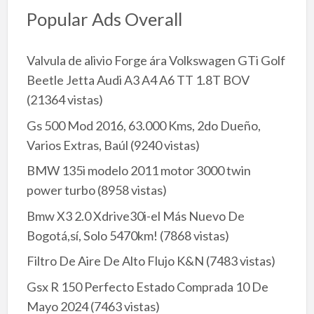
Popular Ads Overall
Valvula de alivio Forge ára Volkswagen GTi Golf
Beetle Jetta Audi A3 A4 A6 TT 1.8T BOV
(21364 vistas)
Gs 500 Mod 2016, 63.000 Kms, 2do Dueño,
Varios Extras, Baúl
(9240 vistas)
BMW 135i modelo 2011 motor 3000 twin
power turbo
(8958 vistas)
Bmw X3 2.0 Xdrive30i-el Más Nuevo De
Bogotá,sí, Solo 5470km!
(7868 vistas)
Filtro De Aire De Alto Flujo K&N
(7483 vistas)
Gsx R 150 Perfecto Estado Comprada 10 De
Mayo 2024
(7463 vistas)