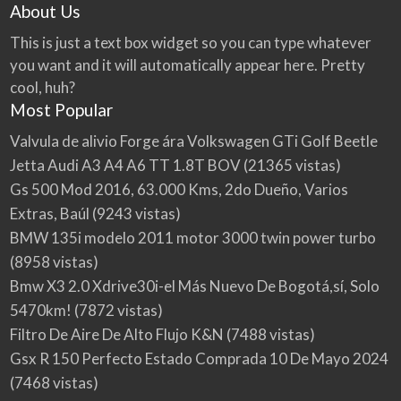
About Us
This is just a text box widget so you can type whatever
you want and it will automatically appear here. Pretty
cool, huh?
Most Popular
Valvula de alivio Forge ára Volkswagen GTi Golf Beetle
Jetta Audi A3 A4 A6 TT 1.8T BOV
(21365 vistas)
Gs 500 Mod 2016, 63.000 Kms, 2do Dueño, Varios
Extras, Baúl
(9243 vistas)
BMW 135i modelo 2011 motor 3000 twin power turbo
(8958 vistas)
Bmw X3 2.0 Xdrive30i-el Más Nuevo De Bogotá,sí, Solo
5470km!
(7872 vistas)
Filtro De Aire De Alto Flujo K&N
(7488 vistas)
Gsx R 150 Perfecto Estado Comprada 10 De Mayo 2024
(7468 vistas)