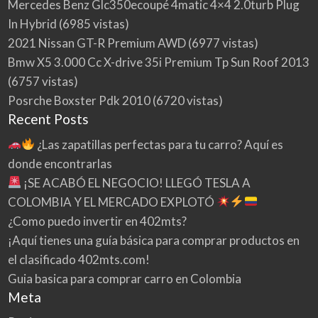
Mercedes Benz Glc350ecoupé 4matic 4×4 2.0turb Plug
In Hybrid
(6985 vistas)
2021 Nissan GT-R Premium AWD
(6977 vistas)
Bmw X5 3.000 Cc X-drive 35i Premium Tp Sun Roof 2013
(6757 vistas)
Posrche Boxster Pdk 2010
(6720 vistas)
Recent Posts
¿Las zapatillas perfectas para tu carro? Aquí es
donde encontrarlas
¡SE ACABÓ EL NEGOCIO! LLEGÓ TESLA A
COLOMBIA Y EL MERCADO EXPLOTÓ
¿Como puedo invertir en 402mts?
¡Aquí tienes una guía básica para comprar productos en
el clasificado 402mts.com!
Guia basica para comprar carro en Colombia
Meta