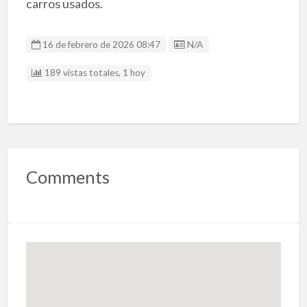
carros usados.
Listing ID
16 de febrero de 2026 08:47
N/A
189 vistas totales, 1 hoy
Comments