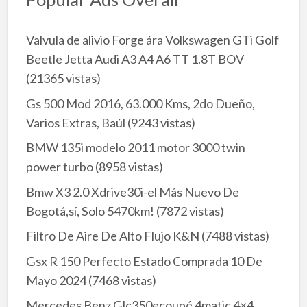
Valvula de alivio Forge ára Volkswagen GTi Golf
Beetle Jetta Audi A3 A4 A6 TT 1.8T BOV
(21365 vistas)
Gs 500 Mod 2016, 63.000 Kms, 2do Dueño,
Varios Extras, Baúl
(9243 vistas)
BMW 135i modelo 2011 motor 3000 twin
power turbo
(8958 vistas)
Bmw X3 2.0 Xdrive30i-el Más Nuevo De
Bogotá,sí, Solo 5470km!
(7872 vistas)
Filtro De Aire De Alto Flujo K&N
(7488 vistas)
Gsx R 150 Perfecto Estado Comprada 10 De
Mayo 2024
(7468 vistas)
Mercedes Benz Glc350ecoupé 4matic 4×4