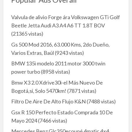
Valvula de alivio Forge ára Volkswagen GTi Golf
Beetle Jetta Audi A3 A4 A6 TT 1.8T BOV
(21365 vistas)
Gs 500 Mod 2016, 63.000 Kms, 2do Dueño,
Varios Extras, Baúl
(9243 vistas)
BMW 135i modelo 2011 motor 3000 twin
power turbo
(8958 vistas)
Bmw X3 2.0 Xdrive30i-el Más Nuevo De
Bogotá,sí, Solo 5470km!
(7871 vistas)
Filtro De Aire De Alto Flujo K&N
(7488 vistas)
Gsx R 150 Perfecto Estado Comprada 10 De
Mayo 2024
(7466 vistas)
Mercedes Benz Glc350ecoupé 4matic 4×4