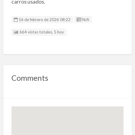
carros usados.
Listing ID
16 de febrero de 2026 08:22
N/A
664 vistas totales, 5 hoy
Comments