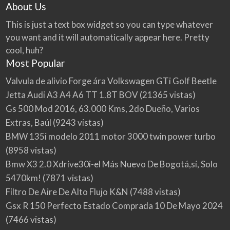
About Us
This is just a text box widget so you can type whatever
you want and it will automatically appear here. Pretty
cool, huh?
Most Popular
Valvula de alivio Forge ára Volkswagen GTi Golf Beetle
Jetta Audi A3 A4 A6 TT 1.8T BOV
(21365 vistas)
Gs 500 Mod 2016, 63.000 Kms, 2do Dueño, Varios
Extras, Baúl
(9243 vistas)
BMW 135i modelo 2011 motor 3000 twin power turbo
(8958 vistas)
Bmw X3 2.0 Xdrive30i-el Más Nuevo De Bogotá,sí, Solo
5470km!
(7871 vistas)
Filtro De Aire De Alto Flujo K&N
(7488 vistas)
Gsx R 150 Perfecto Estado Comprada 10 De Mayo 2024
(7466 vistas)