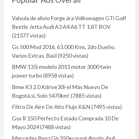
Valvula de alivio Forge ára Volkswagen GTi Golf
Beetle Jetta Audi A3 A4 A6 TT 1.8T BOV
(21377 vistas)
Gs 500 Mod 2016, 63.000 Kms, 2do Dueño,
Varios Extras, Baúl
(9250 vistas)
BMW 135i modelo 2011 motor 3000 twin
power turbo
(8958 vistas)
Bmw X3 2.0 Xdrive30i-el Más Nuevo De
Bogotá,sí, Solo 5470km!
(7885 vistas)
Filtro De Aire De Alto Flujo K&N
(7495 vistas)
Gsx R 150 Perfecto Estado Comprada 10 De
Mayo 2024
(7488 vistas)
Mercedes Benz Glc350ecoupé 4matic 4×4