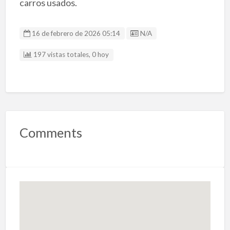
carros usados.
Listing ID
16 de febrero de 2026 05:14
N/A
197 vistas totales, 0 hoy
Comments