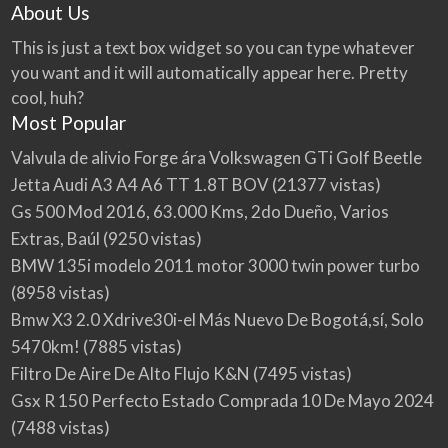
About Us
This is just a text box widget so you can type whatever
you want and it will automatically appear here. Pretty
cool, huh?
Most Popular
Valvula de alivio Forge ára Volkswagen GTi Golf Beetle
Jetta Audi A3 A4 A6 TT 1.8T BOV
(21377 vistas)
Gs 500 Mod 2016, 63.000 Kms, 2do Dueño, Varios
Extras, Baúl
(9250 vistas)
BMW 135i modelo 2011 motor 3000 twin power turbo
(8958 vistas)
Bmw X3 2.0 Xdrive30i-el Más Nuevo De Bogotá,sí, Solo
5470km!
(7885 vistas)
Filtro De Aire De Alto Flujo K&N
(7495 vistas)
Gsx R 150 Perfecto Estado Comprada 10 De Mayo 2024
(7488 vistas)