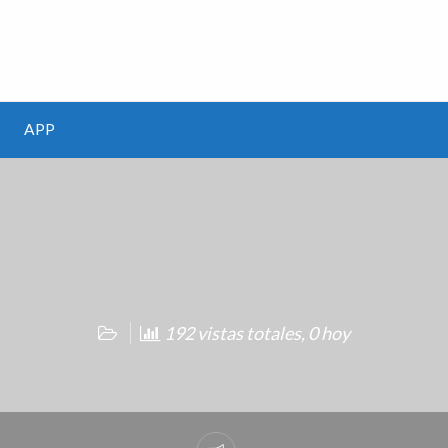
m
APP
192 vistas totales, 0 hoy