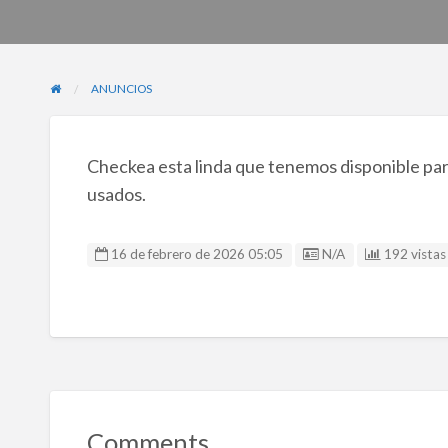
ANUNCIOS
Checkea esta linda que tenemos disponible para
usados.
Listing ID
16 de febrero de 2026 05:05
N/A
192 vistas 
Comments