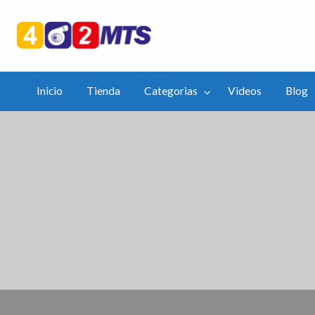
402mts.Co
ias
Videos
Blog
APP
Inicio
Tienda
Categorias
Videos
Blog