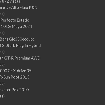
7872 vistas)
Aire De Alto Flujo K&N
as)
 Perfecto Estado
 10 De Mayo 2024
as)
Benz Glc350ecoupé
 2.0turb Plug In Hybrid
as)
san GT-R Premium AWD
as)
000 Cc X-drive 35i
p Sun Roof 2013
as)
oxster Pdk 2010
as)