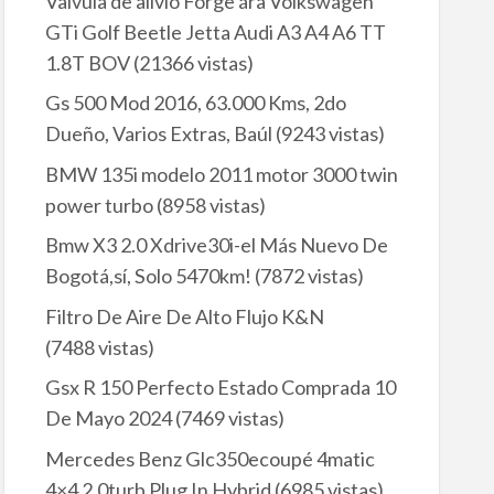
Valvula de alivio Forge ára Volkswagen
GTi Golf Beetle Jetta Audi A3 A4 A6 TT
1.8T BOV
(21366 vistas)
Gs 500 Mod 2016, 63.000 Kms, 2do
Dueño, Varios Extras, Baúl
(9243 vistas)
BMW 135i modelo 2011 motor 3000 twin
power turbo
(8958 vistas)
Bmw X3 2.0 Xdrive30i-el Más Nuevo De
Bogotá,sí, Solo 5470km!
(7872 vistas)
Filtro De Aire De Alto Flujo K&N
(7488 vistas)
Gsx R 150 Perfecto Estado Comprada 10
De Mayo 2024
(7469 vistas)
Mercedes Benz Glc350ecoupé 4matic
4×4 2.0turb Plug In Hybrid
(6985 vistas)