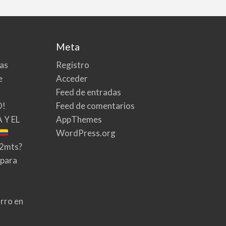
Meta
tas
Registro
e
Acceder
Feed de entradas
O!
Feed de comentarios
 Y EL
AppThemes
WordPress.org
02mts?
 para
rro en