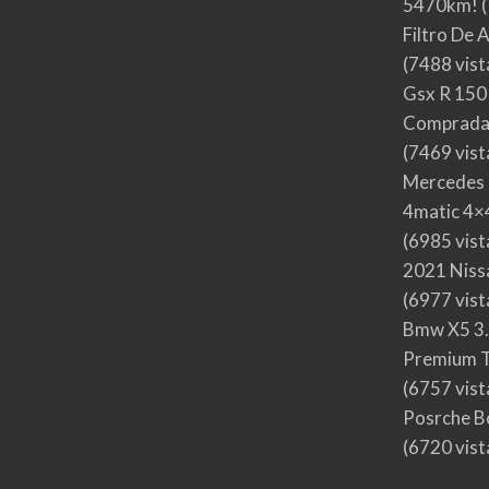
5470km!
(
Filtro De 
(7488 vist
Gsx R 150
Comprada
(7469 vist
Mercedes 
4matic 4×4
(6985 vist
2021 Nis
(6977 vist
Bmw X5 3.
Premium T
(6757 vist
Posrche B
(6720 vist