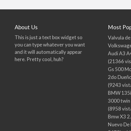
About Us
Most Pop
This is just a text box widget so
Valvula de
you can type whatever you want
Volkswage
and it will automatically appear
Audi A3 A
here. Pretty cool, huh?
(21366 vis
Gs 500 Mo
2do Dueño,
(9243 vist
BMW 135i
3000 twin
(8958 vist
Bmw X3 2.
Nuevo De 