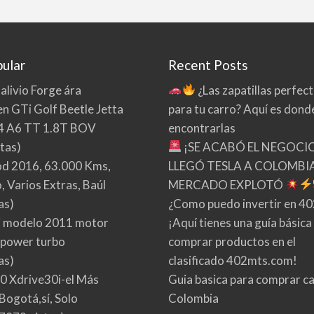
ular
Recent Posts
 alivio Forge ára
¿Las zapatillas perfec
n GTi Golf Beetle Jetta
para tu carro? Aquí es dond
4 A6 TT 1.8T BOV
encontrarlas
tas)
¡SE ACABÓ EL NEGOCI
d 2016, 63.000 Kms,
LLEGÓ TESLA A COLOMBIA
 Varios Extras, Baúl
MERCADO EXPLOTÓ
as)
¿Como puedo invertir en 4
 modelo 2011 motor
¡Aquí tienes una guía básica
 power turbo
comprar productos en el
as)
clasificado 402mts.com!
0 Xdrive30i-el Más
Guia basica para comprar ca
Bogotá,sí, Solo
Colombia